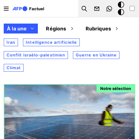
Aller au contenu principal
Mode
Factuel
Search
sombre
À la une
Régions
Rubriques
Iran
Intelligence artificielle
Conflit israélo-palestinien
Guerre en Ukraine
Climat
Image
Notre sélection