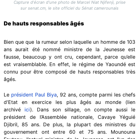
Capture d'écran d'une photo de Marcel Niat Njifenji, prise
sur senat.cm, le site officiel du Sénat camerounais
De hauts responsables âgés
Bien que que la rumeur selon laquelle un homme de 103
ans aurait été nommé ministre de la Jeunesse est
fausse, beaucoup y ont cru, cependant, parce qu’elle
est vraisemblable. En effet, le régime de Yaoundé est
connu pour être composé de hauts responsables très
âgés.
Le
président Paul Biya
, 92 ans, compte parmi les chefs
d'Etat en exercice les plus âgés au monde (lien
archivé
ici
). Dans son sillage, on compte aussi le
président de l’Assemblée nationale, Cavaye Yéguié
Djibril, 85 ans. De plus, la plupart des ministres du
gouvernement ont entre 60 et 75 ans. Mounouna