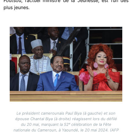
Foutsou, l’actuel ministre de la Jeunesse, est l’un des
plus jeunes.
Image
Le président camerounais Paul Biya (à gauche) et son
épouse Chantal Biya (à droite) réagissent lors du défilé
du 20 mai, marquant la 52ᵉ célébration de la Fête
nationale du Cameroun, à Yaoundé, le 20 mai 2024. (AFP