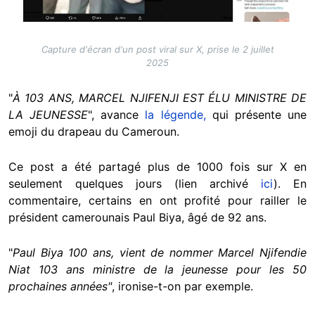
Capture d'écran d'un post viral sur X, prise le 2 juillet
2025
"
À 103 ANS, MARCEL NJIFENJI EST ÉLU MINISTRE DE
LA JEUNESSE
", avance
la légende,
qui présente une
emoji du drapeau du Cameroun.
Ce post a été partagé plus de 1000 fois sur X en
seulement quelques jours (lien archivé
ici
). En
commentaire, certains en ont profité pour railler le
président camerounais Paul Biya, âgé de 92 ans.
"
Paul Biya 100 ans, vient de nommer Marcel Njifendie
Niat 103 ans ministre de la jeunesse pour les 50
prochaines années"
, ironise-t-on par exemple.