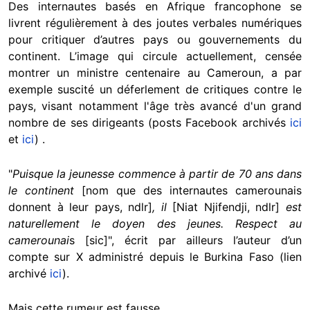
Des internautes basés en Afrique francophone se
livrent régulièrement à des joutes verbales numériques
pour critiquer d’autres pays ou gouvernements du
continent. L’image qui circule actuellement, censée
montrer un ministre centenaire au Cameroun, a par
exemple suscité un déferlement de critiques contre le
pays, visant notamment l'âge très avancé d'un grand
nombre de ses dirigeants (posts Facebook archivés
ici
et
ici
) .
"
Puisque la jeunesse commence à partir de 70 ans dans
le continent
[nom que des internautes camerounais
donnent à leur pays, ndlr]
, il
[Niat Njifendji, ndlr]
est
naturellement le doyen des jeunes. Respect au
camerounai
s [sic]", écrit par ailleurs l’auteur d’un
compte sur X administré depuis le Burkina Faso (lien
archivé
ici
).
Mais cette rumeur est fausse.