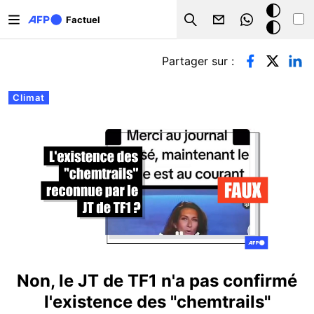
Aller au contenu principal
Mode
Factuel
Search
sombre
Onglets principaux
Partager sur :
Climat
Non, le JT de TF1 n'a pas confirmé
l'existence des "chemtrails"