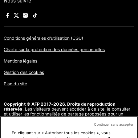
Nous suivre
Conditions générales d'utilisation (CGU)
Charte sur la protection des données personnelles
Mentions légales
Gestion des cookies
Plan du site
Copyright © AFP 2017-2026. Droits de reproduction
réservés
. Les visiteurs peuvent accéder à ce site, le consulter
et utiliser les fonctionnalités de partage proposées pour un
usage personnel. Sous cette seule réserve, toute reproduction,
communication au public, distribution de tout ou partie du
Continuer sans accepter
contenu de ce site, par quelque moyen et à quelque fin que ce
En cliquant sur « Autoriser tous les cookies », vous
soit, sans licence spécifique signée avec l’AFP, est interdite. Les