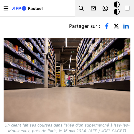
Aller au contenu principal
Mode
Factuel
Search
sombre
Onglets principaux
Partager sur :
Un client fait ses courses dans l'allée d'un supermarché à Issy-les-
Moulineaux, près de Paris, le 16 mai 2024. (AFP / JOEL SAGET)