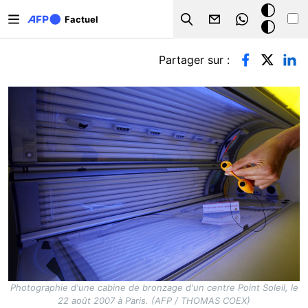
Aller au contenu principal
Mode
Factuel
Search
sombre
Onglets principaux
Partager sur :
Photographie d'une cabine de bronzage d'un centre Point Soleil, le
22 août 2007 à Paris. (AFP / THOMAS COEX)