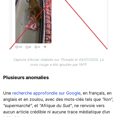
Capture d'écran réalisée sur Threads le 04/07/2025. La
croix rouge a été ajoutée par l'AFP
Plusieurs anomalies
Une
recherche approfondie sur Google
, en français, en
anglais et en zoulou, avec des mots-clés tels que
"lion"
,
"supermarché"
, et
"Afrique du Sud"
, ne renvoie vers
aucun article crédible ni aucune trace médiatique d’un