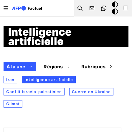
Aller au contenu principal
Mode
Factuel
Search
sombre
Intelligence
artificielle
À la une
Régions
Rubriques
Iran
Intelligence artificielle
Conflit israélo-palestinien
Guerre en Ukraine
Climat
Image