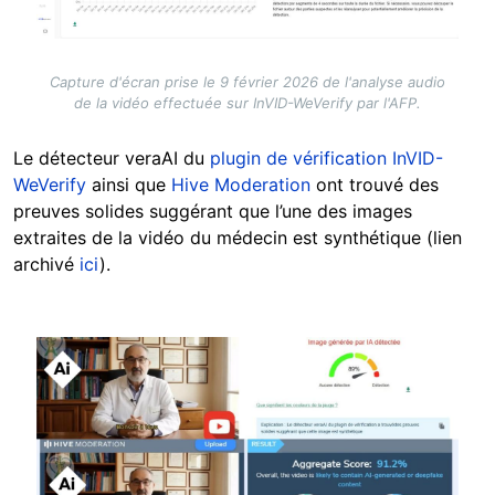
Capture d'écran prise le 9 février 2026 de l'analyse audio
de la vidéo effectuée sur InVID-WeVerify par l'AFP.
Le détecteur veraAI du
plugin de vérification InVID-
WeVerify
ainsi que
Hive Moderation
ont trouvé des
preuves solides suggérant que l’une des images
extraites de la vidéo du médecin est synthétique (lien
archivé
ici
).
Image