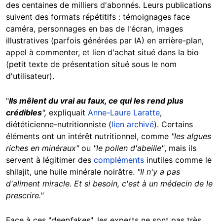
des centaines de milliers d'abonnés. Leurs publications
suivent des formats répétitifs : témoignages face
caméra, personnages en bas de l'écran, images
illustratives (parfois générées par IA) en arrière-plan,
appel à commenter, et lien d'achat situé dans la bio
(petit texte de présentation situé sous le nom
d'utilisateur).
"
Ils mêlent du vrai au faux, ce qui les rend plus
crédibles
",
expliquait
Anne-Laure Laratte
,
diététicienne-nutritionniste (
lien archivé
). Certains
éléments ont un intérêt nutritionnel, comme
"les algues
riches en minéraux"
ou
"le pollen d'abeille"
, mais ils
servent à légitimer des
compléments
inutiles comme le
shilajit, une huile minérale noirâtre.
"Il n'y a pas
d'aliment miracle. Et si besoin, c'est à un médecin de le
prescrire."
Face à ces "
deepfakes
", les experts ne sont pas très