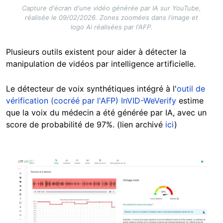
Capture d'écran d'une vidéo générée par IA sur YouTube,
réalisée le 09/02/2026. Zones zoomées dans l'image et
logo Ai réalisées par l'AFP.
Plusieurs outils existent pour aider à détecter la
manipulation de vidéos par intelligence artificielle.
Le détecteur de voix synthétiques intégré à l'
outil de
vérification (cocréé par l'AFP) InVID-WeVerify
estime
que la voix du médecin a été générée par IA, avec un
score de probabilité de 97%. (lien archivé
ici
)
Image