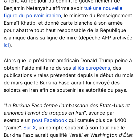
Orient. Au 19e jour du conflit, le gouvernement de
Benjamin Netanyahu affirme avoir
tué une nouvelle
figure du pouvoir iranien
, le ministre du Renseignement
Esmaïl Khatib, et donné carte blanche à son armée
pour abattre tout haut responsable de la République
islamique dans sa ligne de mire (dépêche AFP archivée
ici
).
Alors que le président américain Donald Trump peine à
obtenir l'aide militaire de ses
alliés européens
, des
publications virales prétendent depuis le début du mois
de mars que le Burkina Faso aurait lui envoyé des
soldats en Iran afin de soutenir les autorités du pays.
"
Le Burkina Faso ferme l'ambassade des États-Unis et
annonce l'envoi de troupes en Iran
", avance par
exemple un
post Facebook
qui cumule plus de 1.400
"j'aime".
Sur X
, un compte soutient à son tour que le
Burkina Faso aurait qualifié
"
Israël
et Washington
d'État