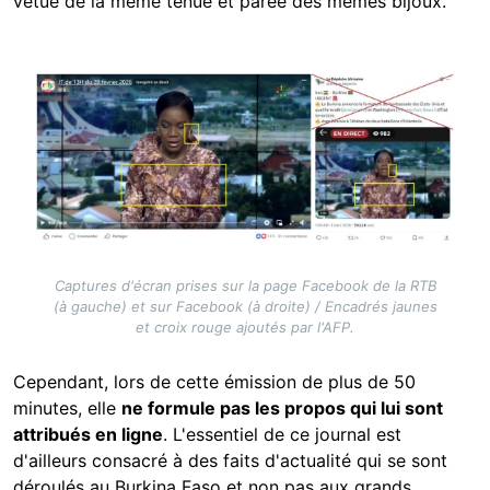
vêtue de la même tenue et parée des mêmes bijoux.
Image
Captures d'écran prises sur la page Facebook de la RTB
(à gauche) et sur Facebook (à droite) / Encadrés jaunes
et croix rouge ajoutés par l'AFP.
Cependant, lors de cette émission de plus de 50
minutes, elle
ne formule pas les propos qui lui sont
attribués en ligne
. L'essentiel de ce journal est
d'ailleurs consacré à des faits d'actualité qui se sont
déroulés au Burkina Faso et non pas aux grands