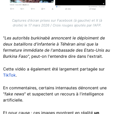
Captures d'écran prises sur Facebook (à gauche) et X (à
droite) le 17 mars 2026 / Croix rouges ajoutés par l'AFP.
"
Les autorités burkinabè annoncent le déploiment de
deux bataillons d'infanterie à Téhéran ainsi que la
fermeture immédiate de l'ambassade des Etats-Unis au
Burkina Faso
", peut-on l'entendre dire dans l'extrait.
Cette vidéo a également été largement partagée sur
TikTok
.
En commentaires, certains internautes dénoncent une
"
fake news
" et suspectent un recours à l'intelligence
artificielle.
Et pour cause : ces images montrent en réalité
un