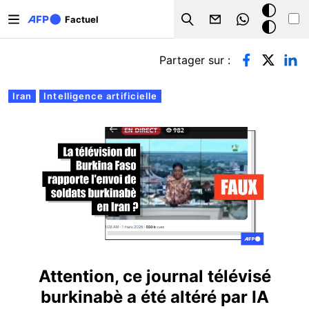
Aller au contenu principal
Mode
Factuel
Search
sombre
Onglets principaux
Partager sur :
Iran
Intelligence artificielle
Attention, ce journal télévisé
burkinabè a été altéré par IA