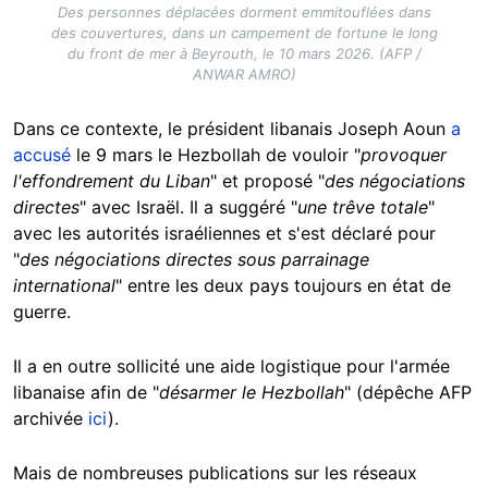
Des personnes déplacées dorment emmitouflées dans
des couvertures, dans un campement de fortune le long
du front de mer à Beyrouth, le 10 mars 2026. (AFP /
ANWAR AMRO)
Dans ce contexte, le président libanais Joseph Aoun
a
accusé
le 9 mars le Hezbollah de vouloir "
provoquer
l'effondrement du Liban
" et proposé "
des négociations
directes
" avec Israël. Il a suggéré "
une trêve totale
"
avec les autorités israéliennes et s'est déclaré pour
"
des négociations directes sous parrainage
international
" entre les deux pays toujours en état de
guerre.
Il a en outre sollicité une aide logistique pour l'armée
libanaise afin de "
désarmer le Hezbollah
" (dépêche AFP
archivée
ici
).
Mais de nombreuses publications sur les réseaux