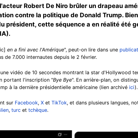
l'acteur Robert De Niro brûler un drapeau améri
tation contre la politique de Donald Trump. Bie
 du président, cette séquence a en réalité été g
(IA).
ic]
en a fini avec l'Amérique
", peut-on lire dans une
publica
us de 7.000 internautes depuis le 2 février.
ne vidéo de 10 secondes montrant la star d'Hollywood tena
 portant l'inscription "
Bye Bye
". En arrière-plan, on distin
p à la dernière présidentielle américaine (lien archivé
ici
).
ent sur
Facebook
,
X
et
TikTok
, et dans plusieurs langues, 
alien
,
turc
et
tchèque
.