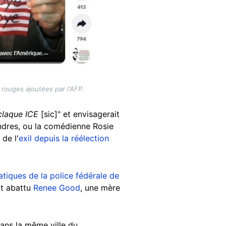
x rouges ajoutées par l'AFP.
 claque ICE
[sic]" et envisagerait
ondres, ou la comédienne Rosie
 de l'
exil depuis la réélection
ratiques de la police fédérale de
nt abattu
Renee Good
, une mère
dans la même ville du