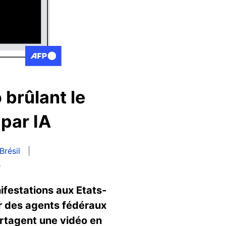
 brûlant le
par IA
Brésil
e
festations aux Etats-
ar des agents fédéraux
artagent une vidéo en