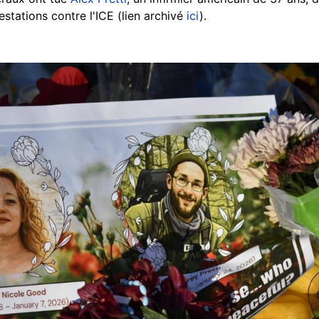
tations contre l'ICE (lien archivé
ici
).