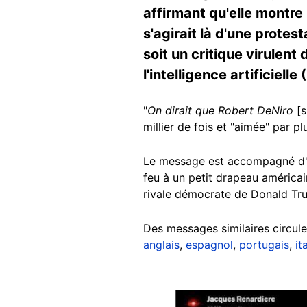
affirmant qu'elle montre 
s'agirait là d'une protes
soit un critique virulent
l'intelligence artificielle 
"
On dirait que Robert DeNiro
[s
millier de fois et "aimée" par pl
Le message est accompagné d'u
feu à un petit drapeau américain
rivale démocrate de Donald Trum
Des messages similaires circul
anglais
,
espagnol
,
portugais
,
it
Image