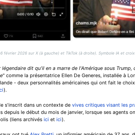
6 février 2026 sur X (à gauche) et TikTok (à droite). Symbole IA et croi
r légendaire dit qu'il en a marre de l'Amérique sous Trump,
pe
" comme la présentatrice Ellen De Generes, installée à L
rlande - deux personnalités américaines qui ont fait le choix
ci
).
le s'inscrit dans un contexte de
vives critiques visant les p
lus depuis le début du mois de janvier, lorsque ses agents o
olis (liens archivés
ici
et
ici
).
déraux ont tué
Alex Pretti
, un infirmier américain de 37 ans, 