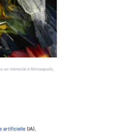
ns un mémorial à Minneapolis,
artificielle
(IA).