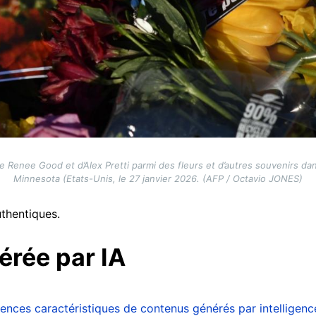
 Renee Good et d’Alex Pretti parmi des fleurs et d’autres souvenirs da
Minnesota (Etats-Unis, le 27 janvier 2026. (AFP / Octavio JONES)
thentiques.
érée par IA
ences caractéristiques de contenus générés par intelligence 