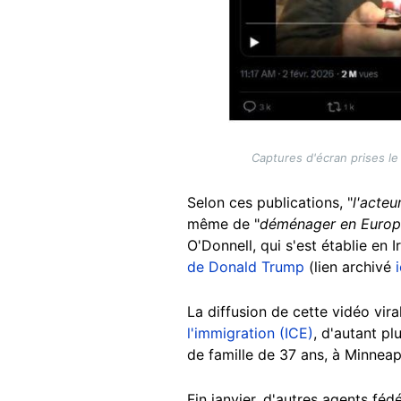
Captures d'écran prises le 
Selon ces publications, "
l'acteu
même de "
déménager en Euro
O'Donnell, qui s'est établie en I
de Donald Trump
(lien archivé
i
La diffusion de cette vidéo vira
l'immigration (ICE)
, d'autant p
de famille de 37 ans, à Minneap
Fin janvier, d'autres agents fé