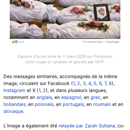
Capture d'écran prise le 11 mars 2026 sur Facebook.
Croix rouge et symbole IA ajoutés par l'AFP.
Des messages similaires, accompagnés de la même
image, circulent sur Facebook (
1
,
2
,
3
,
4
,
5
,
6
,
7
,
8
),
Instagram
et X (
1
,
2
), et dans plusieurs langues,
notamment en
anglais
, en
espagnol
, en
grec
, en
hollandais
, en
polonais
, en
portugais
, en
roumain
et en
slovaque
.
L'image a également été
relayée par Zarah Sultana
, co-