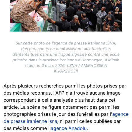
Sur cette photo de l'agence de presse iranienne ISNA,
des personnes en deuil assistent aux funérailles
d’enfants tués dans une frappe signalée contre une école
primaire dans la province iranienne d'Hormozgan, à Minab
(Iran), le 3 mars 2026. (ISNA / AMIRHOSSEIN
KHORGOOEI)
Après plusieurs recherches parmi les photos prises par
des médias reconnus, l'AFP n'a trouvé aucune image
correspondant à celle analysée plus haut dans cet
article. La scène ne figure notamment pas parmi les
photographies prises le jour des funérailles par l'
agence
de presse iranienne Isna
, ni parmi celles publiées par
des médias comme l'
agence Anadolu
.