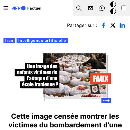
Aller au contenu principal
Mode
Factuel
Search
sombre
Onglets principaux
Partager sur :
Iran
Intelligence artificielle
Cette image censée montrer les
victimes du bombardement d'une