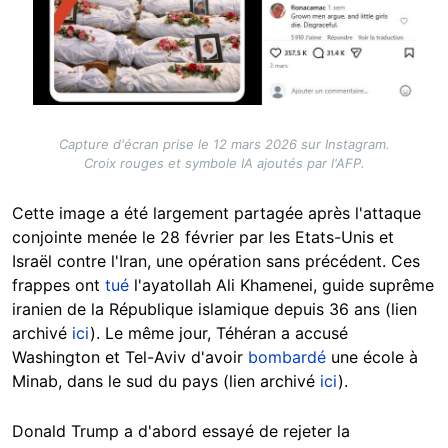
Capture d'écran prise le 12 mars 2026 sur Instagram.
Croix rouges et symbole IA ajoutés par l'AFP.
Cette image a été largement partagée après l'attaque
conjointe menée le 28 février par les Etats-Unis et
Israël contre l'Iran, une opération sans précédent. Ces
frappes ont
tué
l'ayatollah Ali Khamenei, guide suprême
iranien de la République islamique depuis 36 ans (lien
archivé
ici
). Le même jour, Téhéran a accusé
Washington et Tel-Aviv d'avoir
bombardé
une école à
Minab, dans le sud du pays (lien archivé
ici
).
Donald Trump a d'abord essayé de rejeter la