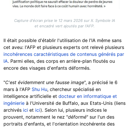
Capture d'écran prise le 12 mars 2026 sur X. Symbole IA
et encadré vert ajoutés par l'AFP.
Il était possible d'établir l'utilisation de l'IA même sans
cet aveu: l'AFP et plusieurs experts ont relevé plusieurs
incohérences caractéristiques de contenus générés par
IA
. Parmi elles, des corps en arrière-plan floutés ou
encore des visages d'enfants déformés.
"
C'est évidemment une fausse image
", a précisé le 6
mars à l'AFP
Shu Hu
, chercheur spécialisé en
intelligence artificielle et
docteur en informatique et
ingénierie
à l'Université de Buffalo, aux Etats-Unis (liens
archivés
ici
et
ici
). Selon lui, plusieurs indices le
prouvent, notamment le nez "
déformé
" sur l'un des
portraits d'enfants, et l'orientation incohérente des