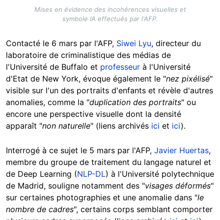
Mises en évidence des incohérences visuelles et
symbole IA effectués par l'AFP.
Contacté le 6 mars par l'AFP,
Siwei Lyu
, directeur du
laboratoire de criminalistique des médias de
l'Université de Buffalo et
professeur
à l'Université
d'Etat de New York, évoque également le "
nez pixélisé
"
visible sur l'un des portraits d'enfants et révèle d'autres
anomalies, comme la "
duplication des portraits
" ou
encore une perspective visuelle dont la densité
apparaît "
non naturelle
" (liens archivés
ici
et
ici
).
Interrogé à ce sujet le 5 mars par l'AFP,
Javier Huertas
,
membre du groupe de traitement du langage naturel et
de Deep Learning (
NLP-DL
) à l'Université polytechnique
de Madrid, souligne notamment des "
visages déformés
"
sur certaines photographies et une anomalie dans "
le
nombre de cadres
", certains corps semblant comporter