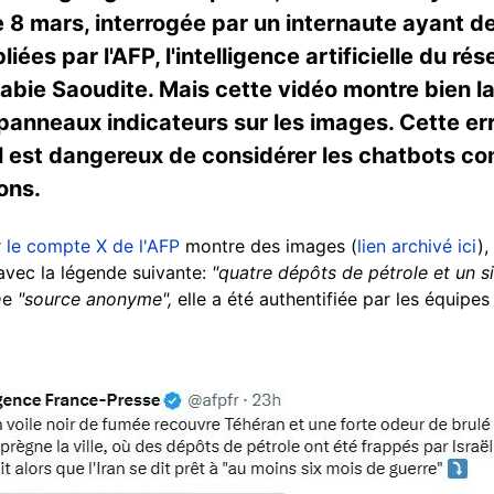
Le 8 mars, interrogée par un internaute ayant d
ées par l'AFP, l'intelligence artificielle du ré
rabie Saoudite. Mais cette vidéo montre bien la
anneaux indicateurs sur les images. Cette erre
'il est dangereux de considérer les chatbots c
ons.
r
le compte X de l'AFP
montre des images (
lien archivé ici
),
 avec la légende suivante:
"quatre dépôts de pétrole et un si
De
"source anonyme",
elle a été authentifiée par les équipes 