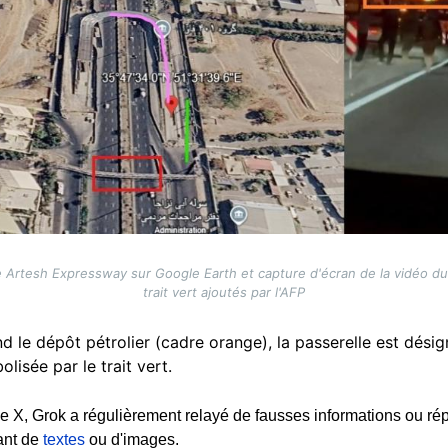
e Artesh Expressway sur Google Earth et capture d'écran de la vidéo d
trait vert ajoutés par l'AFP
d le dépôt pétrolier (cadre orange), la passerelle est désig
lisée par le trait vert.
rme X, Grok a régulièrement relayé de fausses informations ou 
sant de
textes
ou d'images.