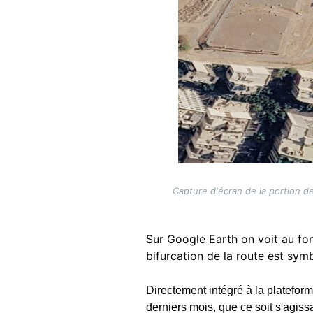
Capture d'écran de la portion d
Sur Google Earth on voit au fon
bifurcation de la route est symbo
D
irectement intégré à la platefo
derniers mois, que ce soit s'agis