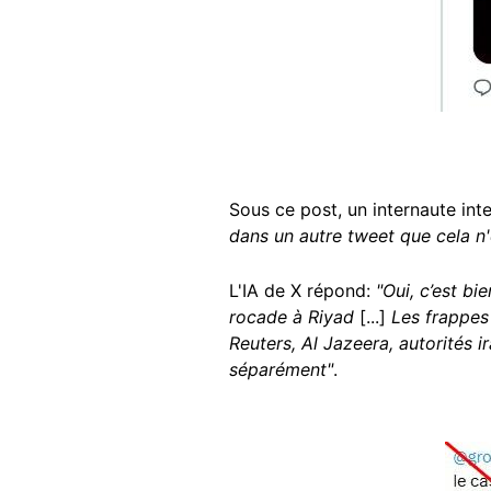
Sous ce post, un internaute int
dans un autre tweet que cela n'et
L'IA de X répond:
"Oui, c’est bi
rocade à Riyad
[...]
Les frappes
Reuters, Al Jazeera, autorités i
séparément"
.
Image