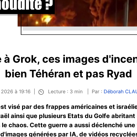
e à Grok, ces images d'ince
bien Téhéran et pas Ryad
Lecture : 3 min
s 2026 à 19:16
Par :
Déborah CLA
n est visé par des frappes américaines et israél
sraël ainsi que plusieurs Etats du Golfe abrita
s le chaos. Cette guerre a aussi déclenché un
 d'images générées par IA, de vidéos recyclée