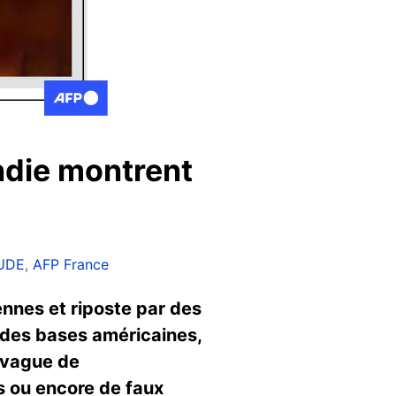
ndie montrent
UDE
,
AFP France
iennes et riposte par des
nt des bases américaines,
e vague de
s ou encore de faux