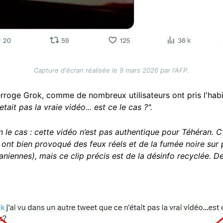
Capture d'écran réalisée le 9 mars 2026 par l'AFP.
erroge Grok, comme de nombreux utilisateurs ont pris l'habi
ait pas la vraie vidéo... est ce le cas ?".
en le cas : cette vidéo n’est pas authentique pour Téhéran. 
 ont bien provoqué des feux réels et de la fumée noire sur 
raniennes), mais ce clip précis est de la désinfo recyclée. D