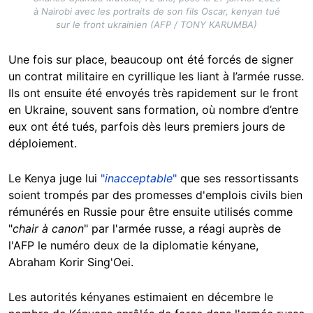
à Nairobi avec les portraits de son fils Oscar, kenyan tué
sur le front ukrainien (AFP / TONY KARUMBA)
Une fois sur place, beaucoup ont été forcés de signer
un contrat militaire en cyrillique les liant à l’armée russe.
Ils ont ensuite été envoyés très rapidement sur le front
en Ukraine, souvent sans formation, où nombre d’entre
eux ont été tués, parfois dès leurs premiers jours de
déploiement.
Le Kenya juge lui
"
inacceptable
"
que ses ressortissants
soient trompés par des promesses d'emplois civils bien
rémunérés en Russie pour être ensuite utilisés comme
"
chair à canon
" par l'armée russe, a réagi auprès de
l'AFP le numéro deux de la diplomatie kényane,
Abraham Korir Sing'Oei.
Les autorités kényanes estimaient en décembre le