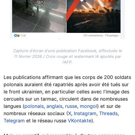
Capture d'écran d'une publication Facebook, effectuée le
11 février 2026 / Croix rouge et watermark IA ajoutés par
l'AFP.
Les publications affirmant que les corps de 200 soldats
polonais auraient été rapatriés après avoir été tués sur
le front ukrainien, en particulier celles avec l'image des
cercueils sur un tarmac, circulent dans de nombreuses
langues (
polonais
,
anglais
,
russe
,
mongol
) et sur de
nombreux réseaux sociaux (
X
,
Instagram
,
Threads
,
Telegram
et le réseau russe
VKontakte
).