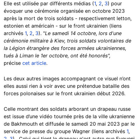
Elle est utilisée par différents médias (
1
,
2
,
3
) pour
évoquer une cérémonie organisée en octobre 2023
après la mort de trois soldats - respectivement letton,
estonien et américain - sur le front ukrainien (liens
archivés
1
,
2
,
3
). "
Le samedi 14 octobre, lors d'une
cérémonie militaire à Kiev, trois soldats volontaires de
la Légion étrangère des forces armées ukrainiennes,
tués à Liman le 1er octobre, ont été honorés",
précise
cet article
.
Les deux autres images accompagnant ce visuel n’ont
elles aussi rien à voir avec une prétendue bataille des
forces polonaises sur le front ukrainien début 2026.
Celle montrant des soldats arborant un drapeau russe
est issue d’une vidéo tournée près de la ville ukranienne
de Bakhmouth et diffusée le samedi 20 mai 2023 par le
service de presse du groupe Wagner (liens archivés
1
,
2
,
3
). Celui qui tient le drapeau n'est autre que Evgueni