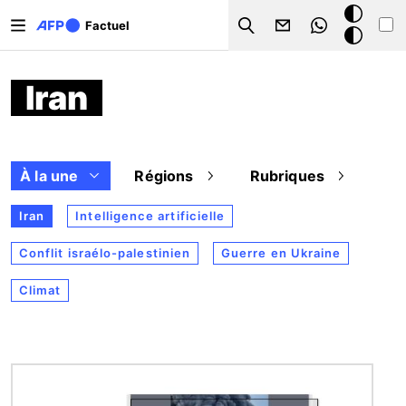
Aller au contenu principal
Mode
Factuel
Search
sombre
Iran
À la une
Régions
Rubriques
Iran
Intelligence artificielle
Conflit israélo-palestinien
Guerre en Ukraine
Climat
Image