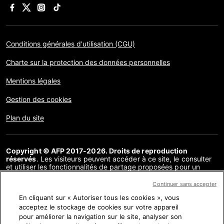
Conditions générales d'utilisation (CGU)
Charte sur la protection des données personnelles
Mentions légales
Gestion des cookies
Plan du site
Copyright © AFP 2017-2026. Droits de reproduction
réservés
. Les visiteurs peuvent accéder à ce site, le consulter
et utiliser les fonctionnalités de partage proposées pour un
usage personnel. Sous cette seule réserve, toute reproduction,
communication au public, distribution de tout ou partie du
Continuer sans accepter
contenu de ce site, par quelque moyen et à quelque fin que ce
En cliquant sur « Autoriser tous les cookies », vous
soit, sans licence spécifique signée avec l’AFP, est interdite. Les
éléments analysés dans le cadre de chaque factuel sont
acceptez le stockage de cookies sur votre appareil
présentés ou font l’objet de liens dans la mesure nécessaire à la
pour améliorer la navigation sur le site, analyser son
bonne compréhension de la vérification de l’information