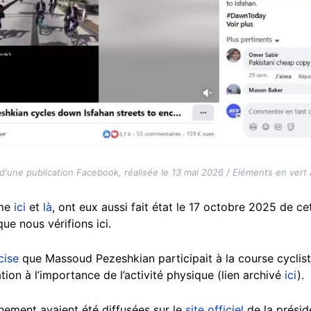
d'une publication Facebook, réalisée le 13 mai 2026 / Eléments en vert a
mme
ici
et
là
, ont eux aussi fait état le 17 octobre 2025 de ce
ue nous vérifions ici.
cise
que Massoud Pezeshkian participait à la course cyclist
ation à l’importance de l’activité physique (lien archivé
ici
).
nement avaient été diffusées sur le
site officiel
de la présid