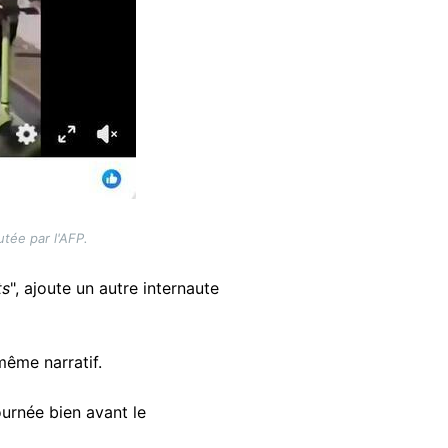
utée par l'AFP.
ts
", ajoute un autre internaute
ême narratif.
ournée bien avant le