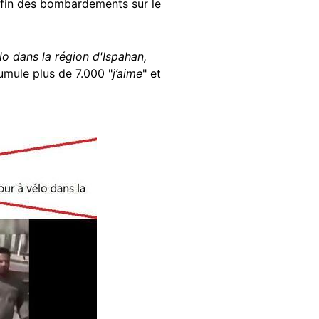
 fin des bombardements sur le
élo dans la région d'Ispahan,
mule plus de 7.000 "
j’aime
" et