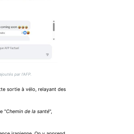
joutés par l'AFP.
tte sortie à vélo, relayant des
e "
Chemin de la santé
",
ence iranienne. On y apprend