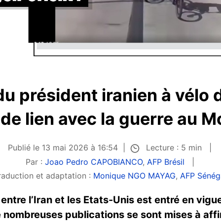
du président iranien à vélo 
s de lien avec la guerre au 
Lecture : 5 min
Publié le 13 mai 2026 à 16:54
Par :
Joao Pedro CAPOBIANCO
,
AFP Brésil
raduction et adaptation :
Monique NGO MAYAG
,
AFP Sénég
entre l’Iran et les Etats-Unis est entré en vigue
 nombreuses publications se sont mises à affi