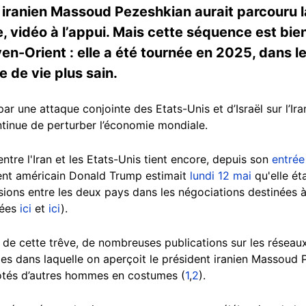
 iranien Massoud Pezeshkian aurait parcouru la
, vidéo à l’appui. Mais cette séquence est bien
yen-Orient : elle a été tournée en 2025, dans
 de vie plus sain.
ar une attaque conjointe des Etats-Unis et d’Israël sur l’Ir
ontinue de perturber l’économie mondiale.
ntre l'Iran et les Etats-Unis tient encore, depuis son
entrée
dent américain Donald Trump estimait
lundi 12 mai
qu'elle éta
nsions entre les deux pays dans les négociations destinées 
vées
ici
et
ici
).
 de cette trêve, de nombreuses publications sur les réseau
s dans laquelle on aperçoit le président iranien Massoud P
côtés d’autres hommes en costumes (
1
,
2
).