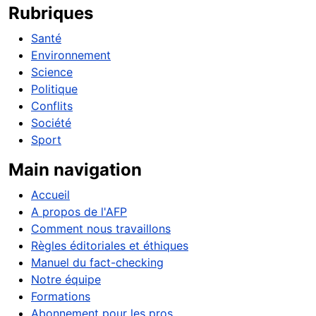
Rubriques
Santé
Environnement
Science
Politique
Conflits
Société
Sport
Main navigation
Accueil
A propos de l'AFP
Comment nous travaillons
Règles éditoriales et éthiques
Manuel du fact-checking
Notre équipe
Formations
Abonnement pour les pros