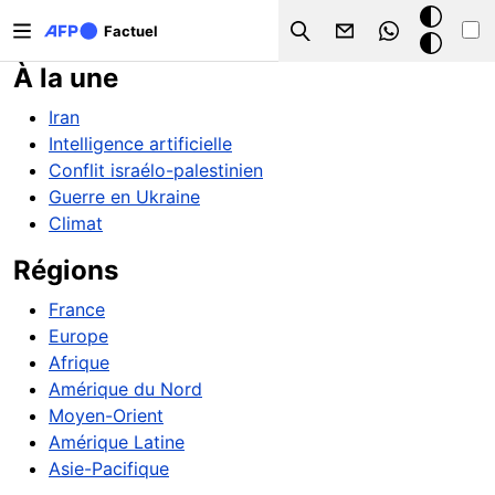
Aller au contenu principal
Mode
Factuel
Search
sombre
À la une
Iran
Intelligence artificielle
Conflit israélo-palestinien
Guerre en Ukraine
Climat
Régions
France
Europe
Afrique
Amérique du Nord
Moyen-Orient
Amérique Latine
Asie-Pacifique