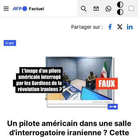
Aller au contenu principal
Mode
Factuel
Search
sombre
Onglets principaux
Partager sur :
Iran
Un pilote américain dans une salle
d'interrogatoire iranienne ? Cette