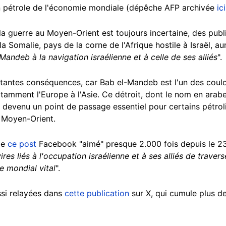
 pétrole de l'économie mondiale (dépêche AFP archivée
ici
la guerre au Moyen-Orient est toujours incertaine, des publ
 Somalie, pays de la corne de l'Afrique hostile à Israël, aura
Mandeb à la navigation israélienne et à celle de ses alliés
".
rtantes conséquences, car Bab el-Mandeb est l'un des couloi
amment l'Europe à l'Asie. Ce détroit, dont le nom en arabe 
ier devenu un point de passage essentiel pour certains pétro
u Moyen-Orient.
le
ce post
Facebook "aimé" presque 2.000 fois depuis le 23 
ires liés à l'occupation israélienne et à ses alliés de traver
 mondial vital
".
ssi relayées dans
cette publication
sur X, qui cumule plus 