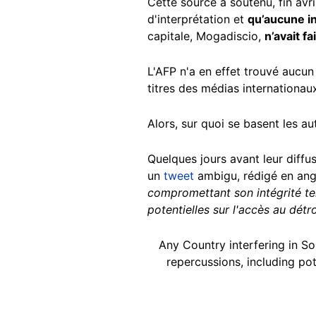
Cette source a soutenu, fin avr
d'interprétation et
qu’aucune i
capitale, Mogadiscio,
n’avait fa
L'AFP n'a en effet trouvé aucun 
titres des médias internationau
Alors, sur quoi se basent les a
Quelques jours avant leur diffus
un
tweet
ambigu, rédigé en angl
compromettant son intégrité ter
potentielles sur l'accès au dét
Any Country interfering in Som
repercussions, including pot