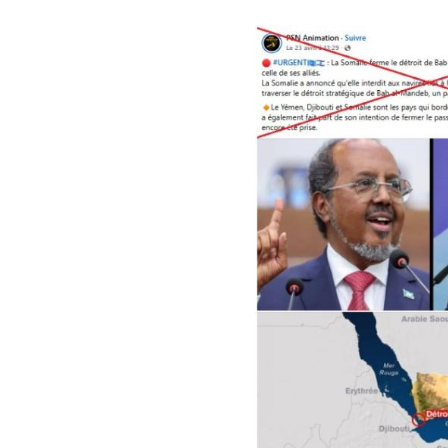
Image