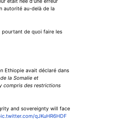
ur était née d'une erreur
n autorité au-delà de la
 pourtant de quoi faire les
 en Ethiopie avait déclaré dans
 de la Somalie et
y compris des restrictions
grity and sovereignty will face
ic.twitter.com/qJKuHR6HDF