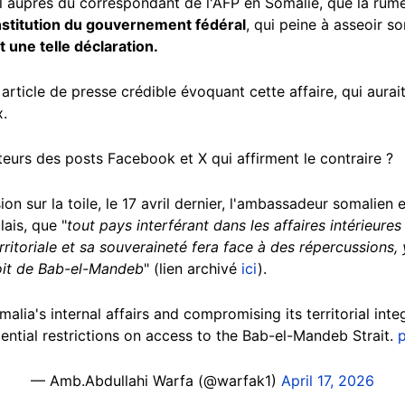
il auprès du correspondant de l'AFP en Somalie, que la rume
nstitution du gouvernement fédéral
, qui peine à asseoir so
it une telle déclaration.
article de presse crédible évoquant cette affaire, qui aurait
x.
uteurs des posts Facebook et X qui affirment le contraire ?
ion sur la toile, le 17 avril dernier, l'ambassadeur somalien
ais, que "
tout pays interférant dans les affaires intérieures
ritoriale et sa souveraineté fera face à des répercussions, 
roit de Bab-el-Mandeb
" (lien archivé
ici
).
alia's internal affairs and compromising its territorial inte
ential restrictions on access to the Bab-el-Mandeb Strait.
p
— Amb.Abdullahi Warfa (@warfak1)
April 17, 2026