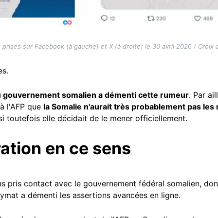
prises sur Facebook (à gauche) et X (à droite) le 30 avril 2026 / Croix 
es.
u gouvernement somalien a démenti cette rumeur
. Par ai
 à l'AFP que
la Somalie n'aurait très probablement pas le
 si toutefois elle décidait de le mener officiellement.
ation en ce sens
vons pris contact avec le gouvernement fédéral somalien, d
ymat a démenti les assertions avancées en ligne.