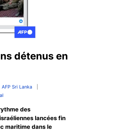
ins détenus en
,
AFP Sri Lanka
al
 rythme des
sraéliennes lancées fin
ic maritime dans le