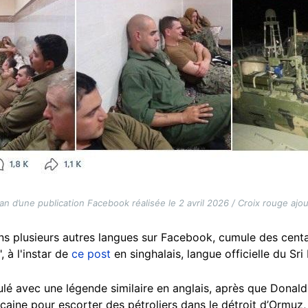
an d’une publication Facebook réalisée le 2 avril 2026 / Croix rouge ajou
ns plusieurs autres langues sur Facebook, cumule des centa
", à l'instar de
ce post
en singhalais, langue officielle du Sri
lé avec une légende similaire en anglais, après que Donal
aine pour escorter des pétroliers dans le détroit d’Ormuz, c