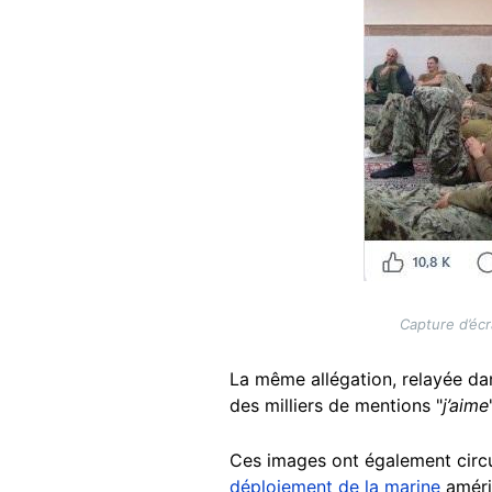
Capture d’écr
La même allégation, relayée da
des milliers de mentions "
j’aime
Ces images ont également circu
déploiement de la marine
améric