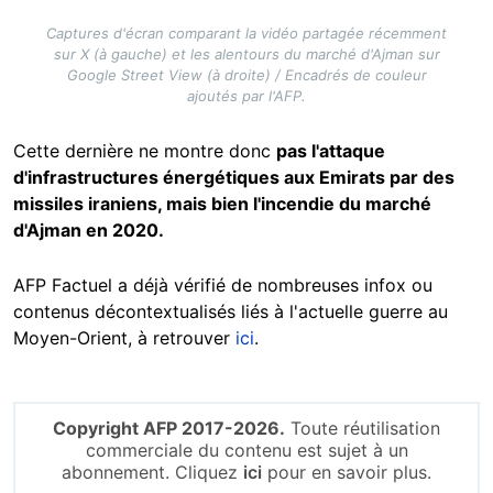
Captures d'écran comparant la vidéo partagée récemment
sur X (à gauche) et les alentours du marché d'Ajman sur
Google Street View (à droite) / Encadrés de couleur
ajoutés par l'AFP.
Cette dernière ne montre donc
pas l'attaque
d'infrastructures énergétiques aux Emirats par des
missiles iraniens, mais bien l'incendie du marché
d'Ajman en 2020.
AFP Factuel a déjà vérifié de nombreuses infox ou
contenus décontextualisés liés à l'actuelle guerre au
Moyen-Orient, à retrouver
ici
.
Copyright AFP 2017-2026.
Toute réutilisation
commerciale du contenu est sujet à un
abonnement. Cliquez
ici
pour en savoir plus.