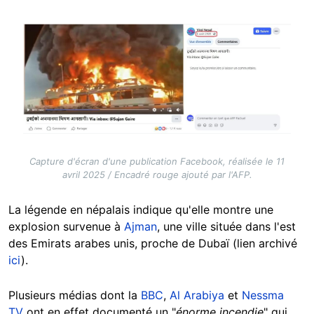
Image
Capture d'écran d'une publication Facebook, réalisée le 11
avril 2025 / Encadré rouge ajouté par l'AFP.
La légende en népalais indique qu'elle montre une
explosion survenue à
Ajman
, une ville située dans l'est
des Emirats arabes unis, proche de Dubaï (lien archivé
ici
).
Plusieurs médias dont la
BBC
,
Al Arabiya
et
Nessma
TV
ont en effet documenté
un "
énorme incendie
" qui