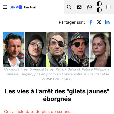
Aller au contenu principal
Mode
Factuel
Search
sombre
Onglets principaux
Partager sur :
Alexandre Frey, Gwendal Leroy, Patrick Galliand, Patrice Philippe et
Vanessa Langard, pris en photo en France entre le 2 février et le
21 mars 2019 (AFP)
Les vies à l'arrêt des "gilets jaunes"
éborgnés
Cet article date de plus de six ans.