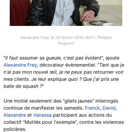
Alexandre Frey, le 26 février 2019 (AFP / Philippe
Huguen)
"
Il faut assumer sa gueule, c'est pas évident
", ajoute
Alexandre Frey
, décorateur évènementiel. "
Tant que je
n'ai pas mon nouvel œil, je ne peux pas retourner voir
mes clients. Je leur explique quoi ? Que j'ai pris une
balle de squash ?
"
Une moitié seulement des "gilets jaunes" interrogés
continue de manifester les samedis.
Franck
,
David
,
Alexandre
et
Vanessa
participent aux actions du
collectif "Mutilés pour l'exemple", contre les violences
policières.