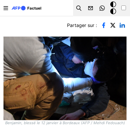
Aller au contenu principal
Mode
Factuel
Search
sombre
Onglets principaux
Partager sur :
Benjamin, blessé le 12 janvier à Bordeaux (AFP / Mehdi Fedouach)