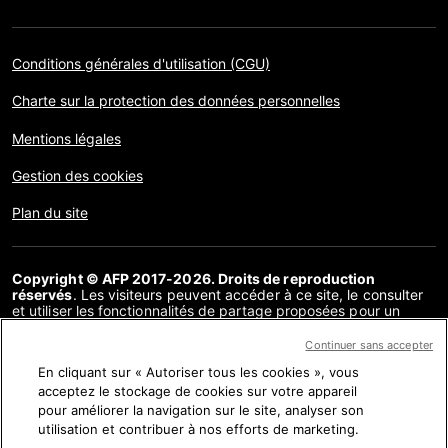
Conditions générales d'utilisation (CGU)
Charte sur la protection des données personnelles
Mentions légales
Gestion des cookies
Plan du site
Copyright © AFP 2017-2026. Droits de reproduction
réservés
. Les visiteurs peuvent accéder à ce site, le consulter
et utiliser les fonctionnalités de partage proposées pour un
usage personnel. Sous cette seule réserve, toute reproduction,
communication au public, distribution de tout ou partie du
Continuer sans accepter
contenu de ce site, par quelque moyen et à quelque fin que ce
En cliquant sur « Autoriser tous les cookies », vous
soit, sans licence spécifique signée avec l’AFP, est interdite. Les
éléments analysés dans le cadre de chaque factuel sont
acceptez le stockage de cookies sur votre appareil
présentés ou font l’objet de liens dans la mesure nécessaire à la
pour améliorer la navigation sur le site, analyser son
bonne compréhension de la vérification de l’information
utilisation et contribuer à nos efforts de marketing.
concernée. L’AFP ne détient pas de licence les concernant et