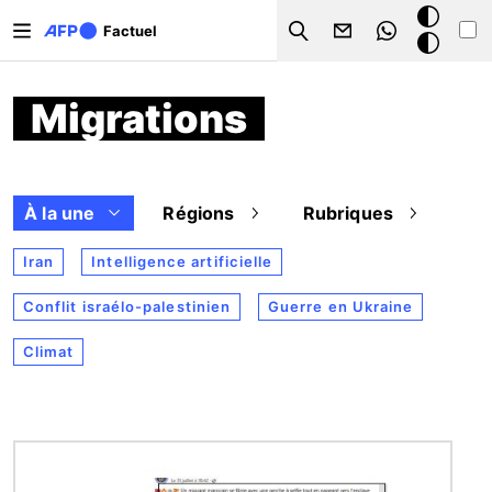
Aller au contenu principal
Mode
Factuel
Search
sombre
Migrations
À la une
Régions
Rubriques
Iran
Intelligence artificielle
Conflit israélo-palestinien
Guerre en Ukraine
Climat
Image