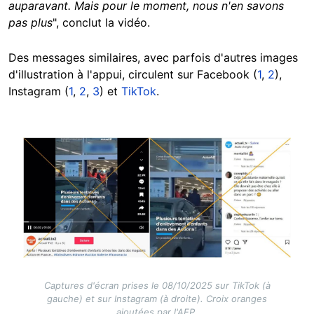
auparavant. Mais pour le moment, nous n'en savons
pas plus
", conclut la vidéo.
Des messages similaires, avec parfois d'autres images
d'illustration à l'appui, circulent sur Facebook (
1
,
2
),
Instagram (
1
,
2
,
3
) et
TikTok
.
Image
Captures d'écran prises le 08/10/2025 sur TikTok (à
gauche) et sur Instagram (à droite). Croix oranges
ajoutées par l'AFP.