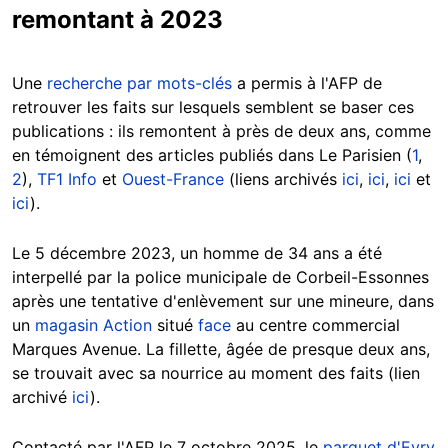
remontant à 2023
Une
recherche par mots-clés
a permis à l'AFP de
retrouver les faits sur lesquels semblent se baser ces
publications : ils remontent à près de deux ans, comme
en témoignent des articles publiés dans Le Parisien (
1
,
2
),
TF1 Info
et
Ouest-France
(liens archivés
ici
,
ici
,
ici
et
ici
).
Le 5 décembre 2023, un homme de 34 ans a été
interpellé par la police municipale de Corbeil-Essonnes
après une tentative d'enlèvement sur une mineure, dans
un
magasin Action
situé
face
au centre commercial
Marques Avenue. La fillette, âgée de presque deux ans,
se trouvait avec sa nourrice au moment des faits (lien
archivé
ici
).
Contacté par l'AFP le 7 octobre 2025, le
parquet d'Evry