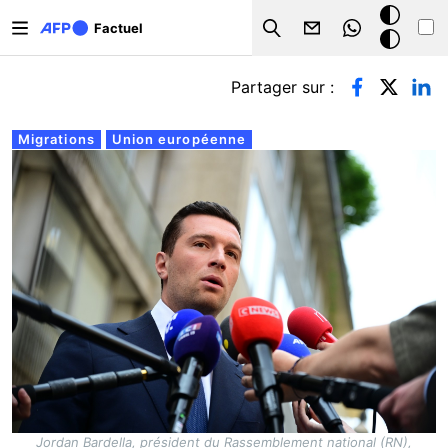
Aller au contenu principal
Mode
Factuel
Search
sombre
Onglets principaux
Partager sur :
Migrations
Union européenne
Jordan Bardella, président du Rassemblement national (RN),