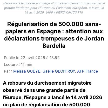
s'adresse à la presse en marge d'un rassemblement organisé par le
groupe Patriotes pour l'Europe au Parlement européen, à Milan, le
18 avril 2026. (AFP / PIERO CRUCIATTI)
Régularisation de 500.000 sans-
papiers en Espagne : attention aux
déclarations trompeuses de Jordan
Bardella
Publié le 22 avril 2026 à 18:52
Lecture : 11 min
Par :
Méïssa GUÈYE
,
Gaëlle GEOFFROY
,
AFP France
A rebours du durcissement migratoire
observé dans une grande partie de
l'Europe, l'Espagne a lancé le 14 avril 2026
un plan de régularisation de 500.000