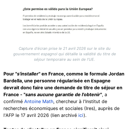
Image
Capture d'écran prise le 21 avril 2026 sur le site du
gouvernement espagnol qui détaille la validité du titre de
séjour temporaire au sein de l'UE.
Pour "
s'installer
" en France, comme le formule Jordan
Bardella, une personne régularisée en Espagne
devrait donc faire une demande de titre de séjour en
France - "
sans aucune garantie de l'obtenir
"
, a
confirmé
Antoine Math
, chercheur à l'Institut de
recherches économiques et sociales (Ires), auprès de
l'AFP le 17 avril 2026 (lien archivé
ici
).