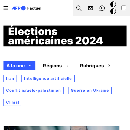
Aller au contenu principal
Mode
Factuel
Search
sombre
Élections
américaines 2024
À la une
Régions
Rubriques
Iran
Intelligence artificielle
Conflit israélo-palestinien
Guerre en Ukraine
Climat
Image