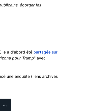
ublicains, égorger les
Elle a d'abord été
partagée sur
'Arizona pour Trump
" avec
ncé une enquête (liens archivés