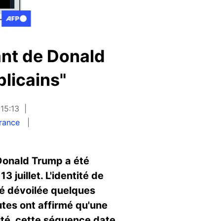
ant de Donald
licains"
 15:13
rance
 Donald Trump a été
 juillet. L'identité de
té dévoilée quelques
utes ont affirmé qu'une
lité, cette séquence date