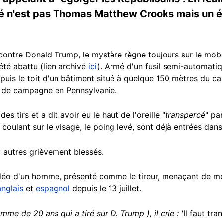
é n'est pas Thomas Matthew Crooks mais un étu
ontre Donald Trump, le mystère règne toujours sur le mobi
été abattu (lien archivé
ici
). Armé d'un fusil semi-automatique
uis le toit d'un bâtiment situé à quelque 150 mètres du can
ng de campagne en Pennsylvanie.
s tirs et a dit avoir eu le haut de l'oreille "
transpercé
" pa
coulant sur le visage, le poing levé, sont déjà entrées dans 
x autres grièvement blessés.
idéo d'un homme, présenté comme le tireur, menaçant de mo
anglais
et
espagnol
depuis le 13 juillet.
e de 20 ans qui a tiré sur D. Trump ), il crie : '
Il faut tr