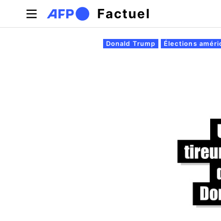
Aller au contenu principal
Factuel
Onglets principaux
Donald Trump
Élections amér