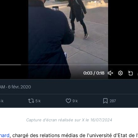
Capture d'écran réalisée sur X le 16/07/2024
hard
, chargé des relations médias de l'université d'Etat de l