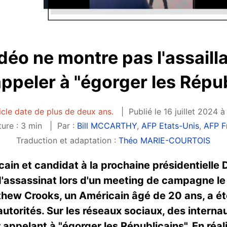
idéo ne montre pas l'assaill
ppeler à "égorger les Répub
icle date de plus de deux ans.
Publié le 16 juillet 2024 à
ure : 3 min
Par :
Bill MCCARTHY
,
AFP Etats-Unis
,
AFP F
Traduction et adaptation :
Théo MARIE-COURTOIS
cain et candidat à la prochaine présidentielle
'assassinat lors d'un meeting de campagne le 13
tthew Crooks, un Américain âgé de 20 ans, a é
autorités. Sur les réseaux sociaux, des interna
r appelant à "égorger les Républicains". En réa