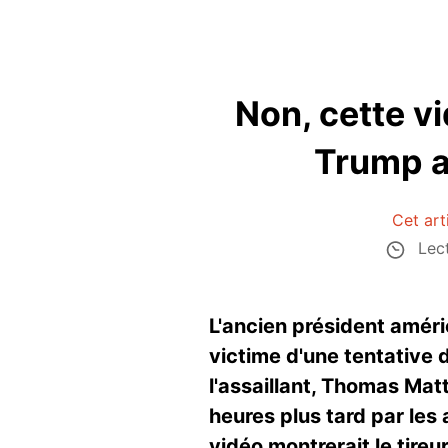
Non, cette v
Trump a
Cet art
Lect
L'ancien président améri
victime d'une tentative d
l'assaillant, Thomas Ma
heures plus tard par les 
vidéo montrerait le tireu