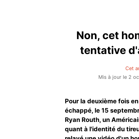
Non, cet hom
tentative d
Cet a
Mis à jour le 2 
Pour la deuxième fois en
échappé, le 15 septembr
Ryan Routh, un Américain
quant à l'identité du tir
relayé une vidéo d'un h