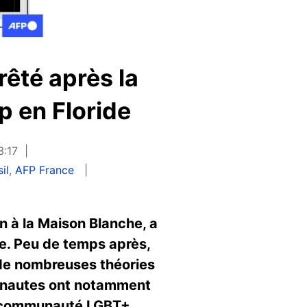
rêté après la
p en Floride
3:17
il
,
AFP France
n à la Maison Blanche, a
e. Peu de temps après,
, de nombreuses théories
nternautes ont notamment
la communauté LGBT+,