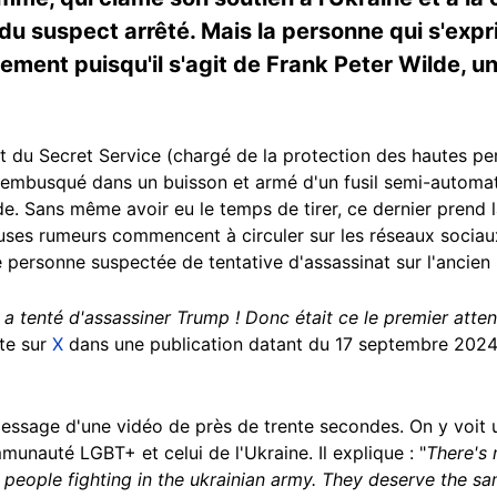
t du suspect arrêté. Mais la personne qui s'exp
ement puisqu'il s'agit de Frank Peter Wilde, un 
 du Secret Service (chargé de la protection des hautes per
embusqué dans un buisson et armé d'un fusil semi-automat
e. Sans même avoir eu le temps de tirer, ce dernier prend l
euses rumeurs commencent à circuler sur les réseaux sociaux
 personne suspectée de tentative d'assassinat sur l'ancien 
i a tenté d'assassiner Trump ! Donc était ce le premier at
ute sur
X
dans une publication datant du 17 septembre 2024
essage d'une vidéo de près de trente secondes. On y voit 
munauté LGBT+ et celui de l'Ukraine. Il explique : "
There's 
eople fighting in the ukrainian army. They deserve the same