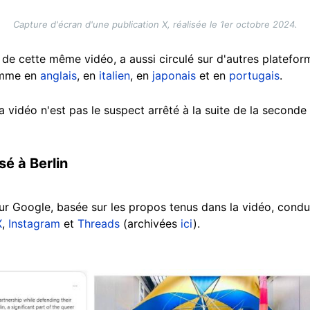
Capture d'écran d'une publication X, réalisée le 1er octobre 2024.
 de cette même vidéo, a aussi circulé sur d'autres plate
comme en
anglais
, en
italien
, en
japonais
et en
portugais
.
a vidéo n'est pas le suspect arrêté à la suite de la second
asé à Berlin
ur Google, basée sur les propos tenus dans la vidéo, condui
X
,
Instagram
et
Threads
(archivées
ici
).