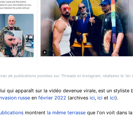
ran de publications postées sur Threads et Instagram, réalisées le 1er
ui qui apparaît sur la vidéo devenue virale, est un styliste
invasion russe
en
février 2022
(archives
ici
,
ici
et
ici
).
ublications
montrent
la même terrasse
que l'on voit dans la