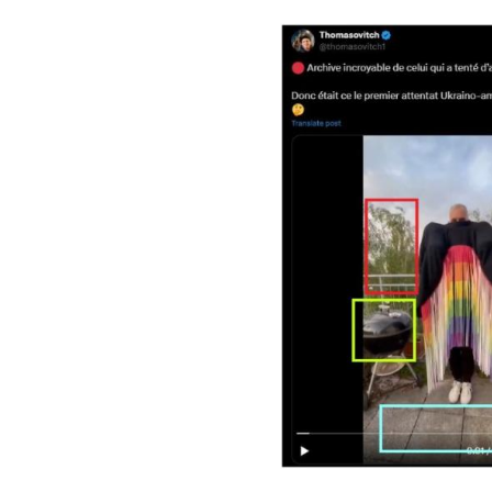
Image