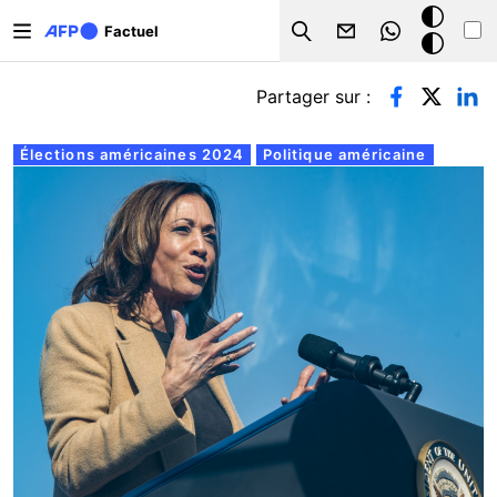
Aller au contenu principal
Mode
Factuel
Search
sombre
Onglets principaux
Partager sur :
Élections américaines 2024
Politique américaine