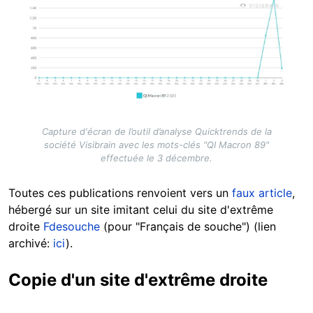
Capture d'écran de l’outil d’analyse Quicktrends de la
société Visibrain avec les mots-clés "QI Macron 89"
effectuée le 3 décembre.
Toutes ces publications renvoient vers un
faux article
,
hébergé sur un site imitant celui du site d'extrême
droite
Fdesouche
(pour "Français de souche") (lien
archivé:
ici
).
Copie
d'un
site d'extrême droite