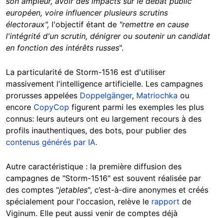
son ampleur, avoir des impacts sur le débat public
européen, voire influencer plusieurs scrutins
électoraux",
l'objectif étant de
"remettre en cause
l'intégrité d'un scrutin, dénigrer ou soutenir un candidat
en fonction des intérêts russes
".
La particularité de Storm-1516 est d'utiliser
massivement l'intelligence artificielle. Les campagnes
prorusses appelées
Doppelgänger
,
Matriochka
ou
encore
CopyCop
figurent parmi les exemples les plus
connus: leurs auteurs ont eu largement recours à des
profils inauthentiques, des bots, pour publier des
contenus générés par IA.
Autre caractéristique : la première diffusion des
campagnes de "Storm-1516" est souvent réalisée par
des comptes "
jetables
", c’est-à-dire anonymes et créés
spécialement pour l'occasion, relève le
rapport
de
Viginum. Elle peut aussi venir
de comptes déjà