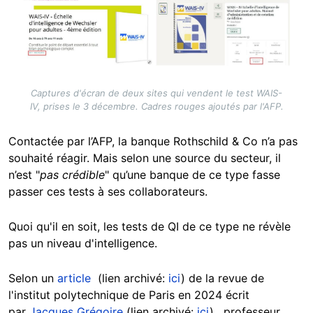
Captures d'écran de deux sites qui vendent le test WAIS-
IV, prises le 3 décembre. Cadres rouges ajoutés par l'AFP.
Contactée par l’AFP, la banque Rothschild & Co n’a pas
souhaité réagir. Mais selon une source du secteur, il
n’est "
pas crédible
" qu’une banque de ce type fasse
passer ces tests à ses collaborateurs.
Quoi qu'il en soit, les tests de QI de ce type ne révèle
pas un niveau d'intelligence.
Selon un
article
(lien archivé:
ici
) de la revue de
l'institut polytechnique de Paris en 2024 écrit
par
Jacques Grégoire
(lien archivé:
ici
), professeur