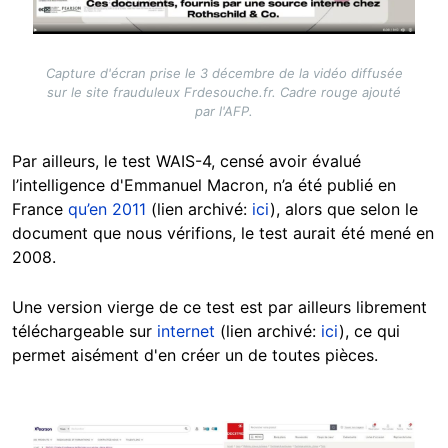
Capture d'écran prise le 3 décembre de la vidéo diffusée
sur le site frauduleux Frdesouche.fr. Cadre rouge ajouté
par l'AFP.
Par ailleurs, le test WAIS-4, censé avoir évalué
l’intelligence d'Emmanuel Macron,
n’a été publié
en
France
qu’en 2011
(lien archivé:
ici
), alors que selon le
document que nous vérifions, le test aurait été mené en
2008.
Une version vierge de ce test est par ailleurs librement
téléchargeable sur
internet
(lien archivé:
ici
), ce qui
permet aisément d'en créer un de toutes pièces.
Image