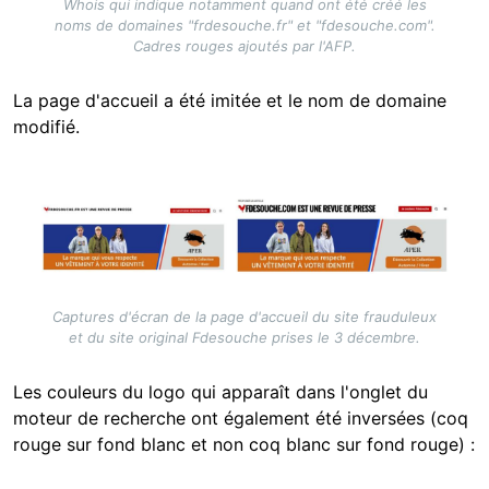
Whois qui indique notamment quand ont été créé les
noms de domaines "frdesouche.fr" et "fdesouche.com".
Cadres rouges ajoutés par l'AFP.
La page d'accueil a été imitée et le nom de domaine
modifié.
Image
Captures d'écran de la page d'accueil du site frauduleux
et du site original Fdesouche prises le 3 décembre.
Les couleurs du logo qui apparaît dans l'onglet du
moteur de recherche ont également été inversées (coq
rouge sur fond blanc et non coq blanc sur fond rouge) :