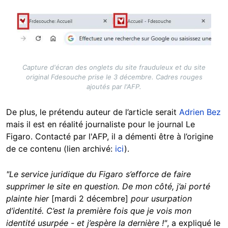
Image
Capture d'écran des onglets du site frauduleux et du site
original Fdesouche prise le 3 décembre. Cadres rouges
ajoutés par l'AFP.
De plus, le prétendu auteur de l’article serait
Adrien Bez
mais il est en réalité journaliste pour le journal Le
Figaro. Contacté par l'AFP, il a démenti être à l’origine
de ce contenu (lien archivé:
ici
).
"Le service juridique du Figaro s’efforce de faire
supprimer le site en question. De mon côté, j’ai porté
plainte hier
[mardi 2 décembre]
pour usurpation
d’identité. C’est la première fois que je vois mon
identité usurpée - et j’espère la dernière !"
, a expliqué le