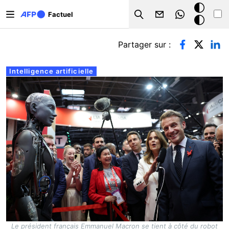
Aller au contenu principal
Mode
Factuel
Search
sombre
Onglets principaux
Partager sur :
Intelligence artificielle
Le président français Emmanuel Macron se tient à côté du robot