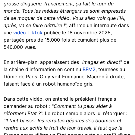
grosse dinguerie, franchement, ça fait le tour du
monde.
Tous les médias étrangers se sont empressés
de se moquer de cette vidéo.
Vous allez voir que l'IA,
après, va se faire détruire !
", affirme un internaute dans
une
vidéo TikTok
publiée le 18 novembre 2025,
partagée près de 15.000 fois et cumulant plus de
540.000 vues.
En arrière-plan, apparaissent des "
images en direct
" de
la chaîne d'information en continu
BFM2
, tournées au
Dôme de Paris. On y voit Emmanuel Macron à droite,
faisant face à un robot humanoïde gris.
Dans cette vidéo, on entend le président français
demander au robot : "
Comment tu peux aider à
réformer l'Etat ?
". Le robot semble alors lui rétorquer :
"
Il faut baisser les retraites géantes des boomers et
rendre aux actifs le fruit de leur travail. Il faut que la
France cesse d'être un Etat communiste au profit d'une