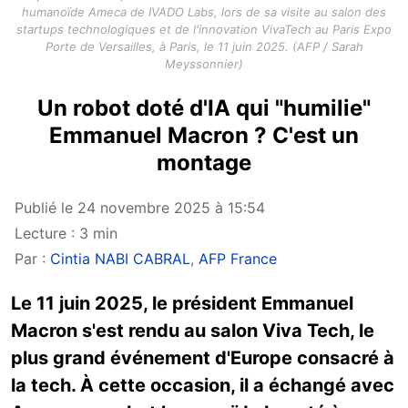
humanoïde Ameca de IVADO Labs, lors de sa visite au salon des
startups technologiques et de l'innovation VivaTech au Paris Expo
Porte de Versailles, à Paris, le 11 juin 2025. (AFP / Sarah
Meyssonnier)
Un robot doté d'IA qui "humilie"
Emmanuel Macron ? C'est un
montage
Publié le 24 novembre 2025 à 15:54
Lecture : 3 min
Par :
Cintia NABI CABRAL
,
AFP France
Le 11 juin 2025, le président Emmanuel
Macron s'est rendu au salon Viva Tech, le
plus grand événement d'Europe consacré à
la tech. À cette occasion, il a échangé avec