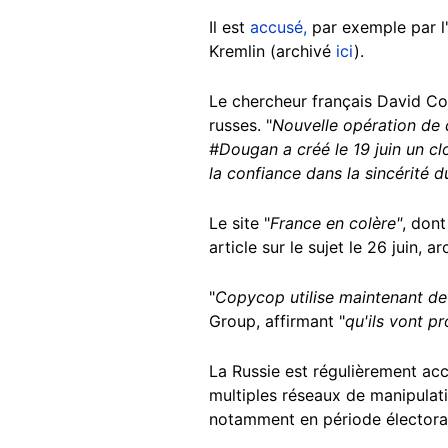
Il est
accusé,
par exemple par l'
Kremlin (archivé
ici
).
Le chercheur français David Colo
russes. "
Nouvelle opération de 
#Dougan
a créé le 19 juin un clo
la confiance dans la sincérité 
Le site "
France en colère"
, dont
article sur le sujet le 26 juin, a
"
Copycop utilise maintenant deu
Group, affirmant "
qu'ils vont p
La Russie est régulièrement ac
multiples réseaux de manipulatio
notamment en période électora