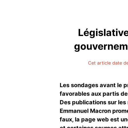
Législativ
gouverneme
Cet article date d
Les sondages avant le pr
favorables aux partis de
Des publications sur les
Emmanuel Macron promett
faux, la page web est une
et certaines sources att