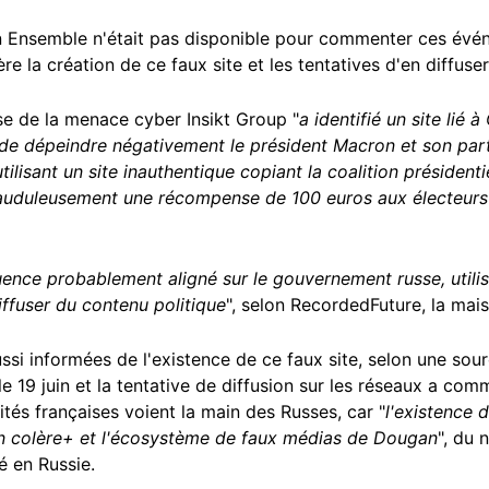
ion Ensemble n'était pas disponible pour commenter ces évé
re la création de ce faux site et les tentatives d'en diffuser
se de la menace cyber Insikt Group "
a identifié un site lié
e dépeindre négativement le président Macron et son par
utilisant un site inauthentique copiant la coalition présiden
auduleusement une récompense de 100 euros aux électeurs
uence probablement aligné sur le gouvernement russe, utilisant
iffuser du contenu politique
", selon RecordedFuture, la mai
ussi informées de l'existence de ce faux site, selon une s
 le 19 juin et la tentative de diffusion sur les réseaux a com
ités françaises voient la main des Russes, car "
l'existence 
en colère+ et l'écosystème de faux médias de Dougan
", du
lé en Russie.