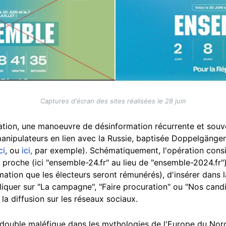
Captures d'écran des sites réalisées le 28 juin
pation, une manoeuvre de désinformation récurrente et souve
anipulateurs en lien avec la Russie, baptisée Doppelgänger, 
ci
, ou
ici,
par exemple). Schématiquement, l'opération consis
s proche (ici "ensemble-24.fr" au lieu de "ensemble-2024.fr"
irmation que les électeurs seront rémunérés), d'insérer dans
 cliquer sur "La campagne", "Faire procuration" ou "Nos cand
 la diffusion sur les réseaux sociaux.
ouble maléfique dans les mythologies de l'Europe du Nord,