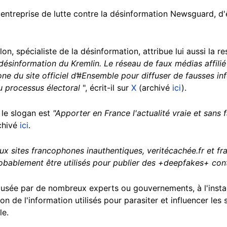
entreprise de lutte contre la désinformation Newsguard, d
n, spécialiste de la désinformation, attribue lui aussi la r
désinformation du Kremlin. Le réseau de faux médias affili
ne du site officiel d’
#Ensemble
pour diffuser de fausses in
du processus électoral
", écrit-il sur
X
(archivé
ici
).
 le slogan est
"Apporter en France l'actualité vraie et sans 
rchivé
ici
.
x sites francophones inauthentiques, veritécachée.fr et fr
robablement être utilisés pour publier des +deepfakes+ con
cusée par de nombreux experts ou gouvernements, à l'instar
n de l'information utilisés pour parasiter et influencer les 
le.