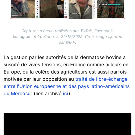
Captures d'écran réalisées sur TikTok, Facebook,
Instagram et YouTube, le 22/12/2025. Croix rouge ajoutée
par l'AFP.
La gestion par les autorités de la dermatose bovine a
suscité de vives tensions, en France comme ailleurs en
Europe, où la colère des agriculteurs est aussi parfois
motivée par leur opposition au
traité de libre-échange
entre l'Union européenne et des pays latino-américains
du Mercosur
(lien archivé
ici
).