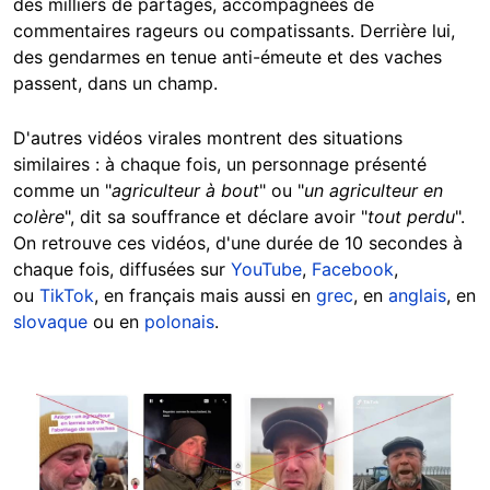
des milliers de partages, accompagnées de
commentaires rageurs ou compatissants. Derrière lui,
des gendarmes en tenue anti-émeute et des vaches
passent, dans un champ.
D'autres vidéos virales montrent des situations
similaires : à chaque fois, un personnage présenté
comme un "
agriculteur à bout
" ou "
un agriculteur en
colère
", dit sa souffrance et déclare avoir "
tout perdu
".
On retrouve ces vidéos, d'une durée de 10 secondes à
chaque fois, diffusées sur
YouTube
,
Facebook
,
ou
TikTok
, en français mais aussi en
grec
, en
anglais
, en
slovaque
ou en
polonais
.
Image