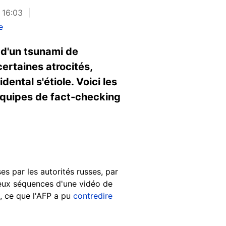
 16:03
e
e d'un tsunami de
certaines atrocités,
ntal s'étiole. Voici les
 équipes de fact-checking
es par les autorités russes, par
Deux séquences d'une vidéo de
s, ce que l'AFP a pu
contredire