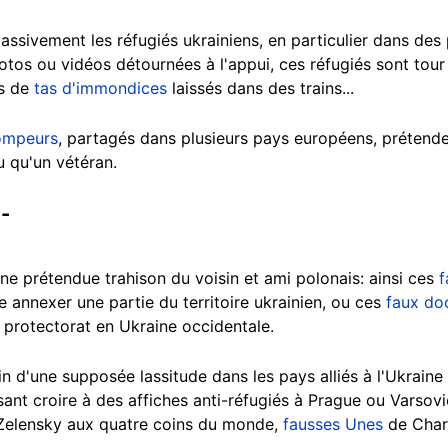
assivement les réfugiés ukrainiens, en particulier dans de
photos ou vidéos détournées à l'appui, ces réfugiés sont to
s de
tas d'immondices
laissés dans des trains...
ompeurs
, partagés dans plusieurs pays européens, prétende
u qu'un vétéran.
 -
une prétendue trahison du voisin et ami polonais: ainsi ces
f
 annexer une partie du territoire ukrainien, ou ces
faux do
n protectorat en Ukraine occidentale.
rain d'une supposée lassitude dans les pays alliés à l'Ukrai
ant croire à des affiches anti-réfugiés à Prague ou Varsov
-Zelensky aux quatre coins du monde,
fausses Unes
de Char