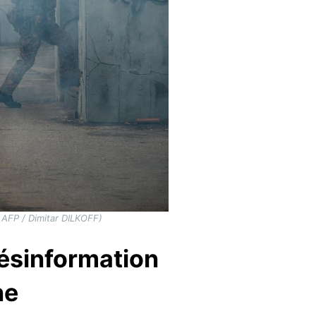
( AFP / Dimitar DILKOFF)
 désinformation
ne