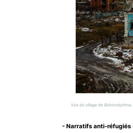
Vue du village de Bohorodychne, d
- Narratifs anti-réfugiés 