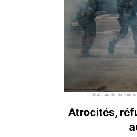
Des soldats ukrainiens 
Atrocités, réf
a