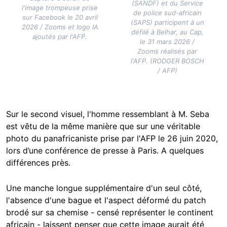
(SANDF) et du Service
l'image trompeuse prise
de police sud-africain
sur Facebook le 20 avril
(SAPS) participent à un
2026 / Zooms et logo IA
défilé à Belhar, au Cap,
ajoutés par l'AFP.
le 31 mars 2026 /
Zooms réalisés par
l'AFP. (RODGER BOSCH
/ AFP)
Sur le second visuel, l'homme ressemblant à M. Seba
est vêtu de la même manière que sur une véritable
photo du panafricaniste prise par l'AFP le 26 juin 2020,
lors d’une conférence de presse à Paris. A quelques
différences près.
Une manche longue supplémentaire d'un seul côté,
l'absence d'une bague et l'aspect déformé du patch
brodé sur sa chemise - censé représenter le continent
africain - laissent penser que cette image aurait été