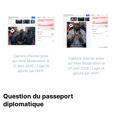
Image
Image
Capture d'écran prise
Capture d'écran prise
sur Hive Moderation le
sur Hive Moderation le
21 avril 2026 / Logo IA
21 avril 2026 / Logo IA
ajouté par l'AFP.
ajouté par l'AFP.
Question du passeport
diplomatique