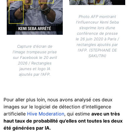
Photo AFP montrant
l'influenceur Kemi Seba
s’exprime lors d’une
conférence de presse
le 26 juin 2020 à Paris /
rectangles ajoutés par
Capture d'écran de
l'AFP. (STEPHANE DE
l'image trompeuse prise
SAKUTIN)
sur Facebook le 20 avril
2026 / Rectangles
jaunes et logo IA
ajoutés par l'AFP.
Pour aller plus loin, nous avons analysé ces deux
images sur le logiciel de détection d'intelligence
artificielle
Hive Moderation
, qui estime
avec un très
haut taux de probabilité qu'elles ont toutes les deux
été générées par IA.