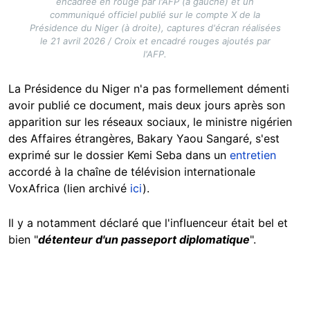
encadrée en rouge par l'AFP (à gauche) et un
communiqué officiel publié sur le compte X de la
Présidence du Niger (à droite), captures d'écran réalisées
le 21 avril 2026 / Croix et encadré rouges ajoutés par
l'AFP.
La Présidence du Niger n'a pas formellement démenti
avoir publié ce document, mais deux jours après son
apparition sur les réseaux sociaux, le ministre nigérien
des Affaires étrangères, Bakary Yaou Sangaré, s'est
exprimé sur le dossier Kemi Seba dans un
entretien
accordé à la chaîne de télévision internationale
VoxAfrica (lien archivé
ici
).
Il y a notamment déclaré que l'influenceur était bel et
bien "
détenteur d'un passeport diplomatique
".