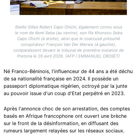
Stellio Gilles Robert Capo Chichi, également connu sous
le nom de Kemi Seba (au centre), son fils Khonsou Seba
Capo Chichi (à droite), ainsi que le coaccusé présumé
conspirateur François Van Der Merwe (à gauche),
comparaissent devant le tribunal de première instance de
Pretoria le 20 avril 2026. (AFP / EMMANUEL CROSET)
Né Franco-Béninois, l'influenceur de 44 ans a été déchu
de sa nationalité française en 2024. Il possède un
passeport diplomatique nigérien, octroyé par la junte
au pouvoir issue d'un coup d'Etat perpétré en 2023.
Après l'annonce choc de son arrestation, des comptes
basés en Afrique francophone ont ouvert une brèche
sur le front de la désinformation, en diffusant des
rumeurs largement relayées sur les réseaux sociaux.