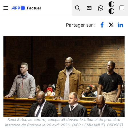
Aller au contenu principal
Mode
Factuel
Search
sombre
Onglets principaux
Partager sur :
Kemi Seba, au centre, comparait devant le tribunal de première
instance de Pretoria le 20 avril 2026. (AFP / EMMANUEL CROSET)