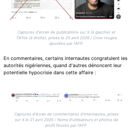
Captures d'écran de publications sur X (à gauche) et
TikTok (à droite), prises le 20 avril 2026 / Croix rouges
ajoutées par l'AFP.
En commentaires, certains internautes congratulent les
autorités nigériennes, quand d'autres dénoncent leur
potentielle hypocrisie dans cette affaire :
Image
Captures d'écran de commentaires d'internautes, prises
sur X le 21 avril 2026 / Noms d'utilisateurs et photos de
profil floutés par l'AFP.