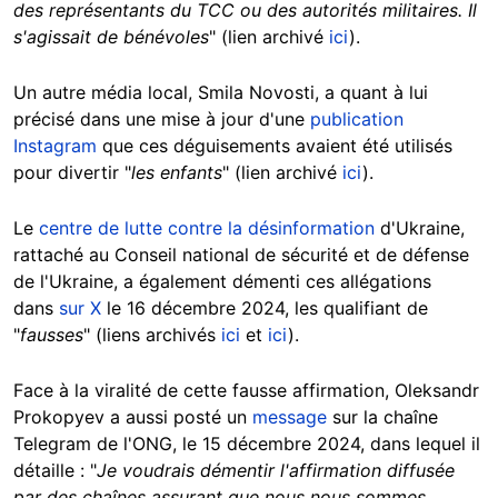
des représentants du TCC ou des autorités militaires. Il
s'agissait de bénévoles
" (lien archivé
ici
).
Un autre média local, Smila Novosti, a quant à lui
précisé dans une mise à jour d'une
publication
Instagram
que ces déguisements avaient été utilisés
pour divertir "
les enfants
" (lien archivé
ici
).
Le
centre de lutte contre la désinformation
d'Ukraine,
rattaché au Conseil national de sécurité et de défense
de l'Ukraine, a également démenti ces allégations
dans
sur X
le 16 décembre 2024, les qualifiant de
"
fausses
"
(liens archivés
ici
et
ici
).
Face à la viralité de cette fausse affirmation, Oleksandr
Prokopyev a aussi posté un
message
sur la chaîne
Telegram de l'ONG, le 15 décembre 2024, dans lequel il
détaille : "
Je voudrais démentir l'affirmation diffusée
par des chaînes assurant que nous nous sommes