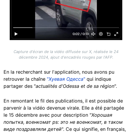
Capture d'écran de la vidéo diffusée sur X, réalisée le 24
décembre 2024, ajout d'encadrés rouges par l'AFP.
En la recherchant sur l'application, nous avons pu
retrouver la chaîne
"
Хуевая Одесса
"
qui indique
partager des "
actualités d'Odessa et de sa région
".
En remontant le fil des publications, il est possible de
parvenir à la vidéo devenue virale. Elle a été partagée
le 15 décembre avec pour description "
Хорошая
попытка, военкомат ps: это не военкомат, в таком
виде поздравляли детей
". Ce qui signifie, en français,