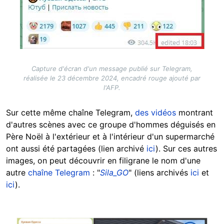
Capture d'écran d'un message publié sur Telegram,
réalisée le 23 décembre 2024, encadré rouge ajouté par
l'AFP.
Sur cette même chaîne Telegram,
des vidéos
montrant
d'autres scènes avec ce groupe d'hommes déguisés en
Père Noël à l'extérieur et à l'intérieur d'un supermarché
ont aussi été partagées (lien archivé
ici
). Sur ces autres
images
, on peut découvrir en filigrane le nom d'une
autre
chaîne Telegram
: "
Sila_GO
" (liens archivés
ici
et
ici
).
Image