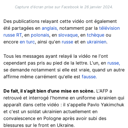
Capture d'écran prise sur Facebook le 26 janvier 2024.
Des publications relayant cette vidéo ont également
été partagées en
anglais,
notamment par la
télévision
russe RT
, en
polonais
, en
slovaque
, en
tchèque
ou
encore
en turc
, ainsi qu'en
russe
et en
ukrainien
.
Tous les messages ayant relayé la vidéo ne l'ont
cependant pas pris au pied de la lettre. L'un, en
russe,
se demande notamment si elle est vraie, quand un autre
affirme même carrément qu'elle est
fausse.
De fait, il s'agit bien d'une mise en scène.
L'AFP a
retrouvé et interrogé l'homme en uniforme ukrainien qui
apparaît dans cette vidéo : il s'appelle Pavlo Yakimchuk
et c'est un soldat ukrainien actuellement en
convalescence en Pologne après avoir subi des
blessures sur le front en Ukraine.