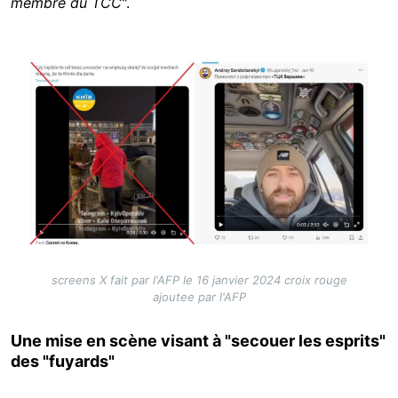
membre du TCC
".
Image
screens X fait par l'AFP le 16 janvier 2024 croix rouge
ajoutee par l'AFP
Une mise en scène visant à "secouer les esprits"
des "fuyards"