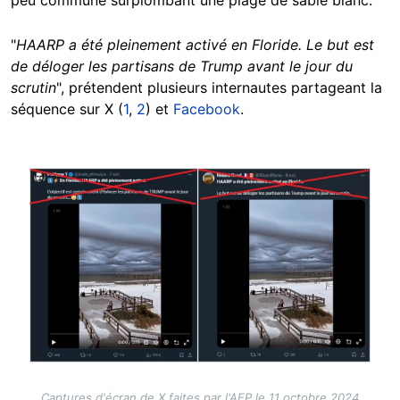
peu commune surplombant une plage de sable blanc.
"
HAARP a été pleinement activé en Floride. Le but est
de déloger les partisans de Trump avant le jour du
scrutin
", prétendent plusieurs internautes partageant la
séquence sur X (
1
,
2
) et
Facebook
.
Image
Captures d'écran de X faites par l'AFP le 11 octobre 2024