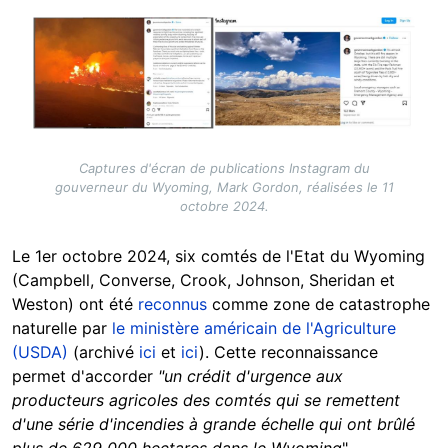
Image
Captures d'écran de publications Instagram du
gouverneur du Wyoming, Mark Gordon, réalisées le 11
octobre 2024.
Le 1er octobre 2024, six comtés de l'Etat du Wyoming
(Campbell, Converse, Crook, Johnson, Sheridan et
Weston) ont été
reconnus
comme zone de catastrophe
naturelle par
le ministère américain de l'Agriculture
(USDA)
(archivé
ici
et
ici
). Cette reconnaissance
permet d'accorder
"un crédit d'urgence aux
producteurs agricoles des comtés qui se remettent
d'une série d'incendies à grande échelle qui ont brûlé
plus de 629 000 hectares dans le Wyoming
".