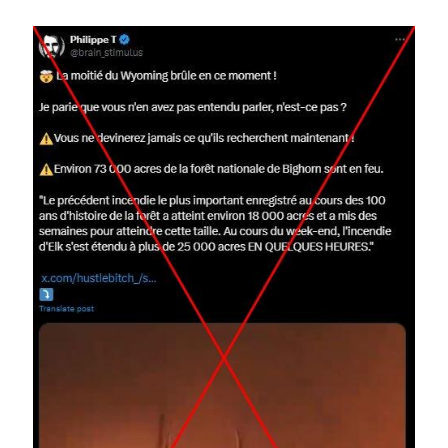
Image