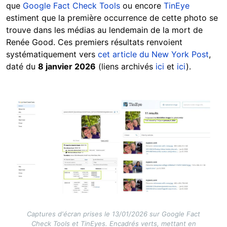
que
Google Fact Check Tools
ou encore
TinEye
estiment que la première occurrence de cette photo se
trouve dans les médias au lendemain de la mort de
Renée Good. Ces premiers résultats renvoient
systématiquement vers
cet article du New York Post
,
daté du
8 janvier 2026
(liens archivés
ici
et
ici
).
Image
Captures d'écran prises le 13/01/2026 sur Google Fact
Check Tools et TinEyes. Encadrés verts, mettant en