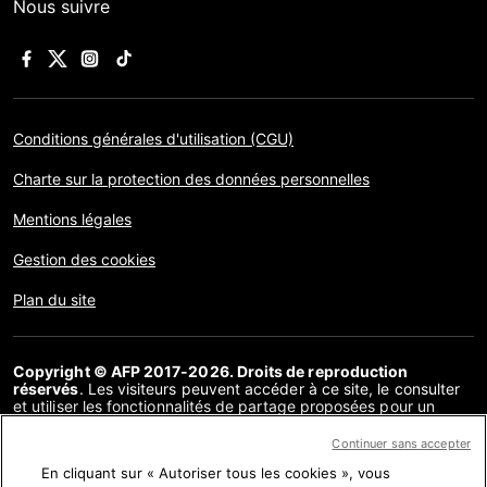
Nous suivre
Conditions générales d'utilisation (CGU)
Charte sur la protection des données personnelles
Mentions légales
Gestion des cookies
Plan du site
Copyright © AFP 2017-2026. Droits de reproduction
réservés
. Les visiteurs peuvent accéder à ce site, le consulter
et utiliser les fonctionnalités de partage proposées pour un
usage personnel. Sous cette seule réserve, toute reproduction,
communication au public, distribution de tout ou partie du
Continuer sans accepter
contenu de ce site, par quelque moyen et à quelque fin que ce
En cliquant sur « Autoriser tous les cookies », vous
soit, sans licence spécifique signée avec l’AFP, est interdite. Les