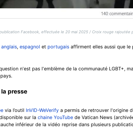
ublication Facebook, effectuée le 20 mai 2025 / Croix rouge rajoutée p
n
anglais
,
espagnol
et
portugais
affirment elles aussi que le
n question n'est pas l'emblème de la communauté LGBT+, mai
 pays.
la presse
ée
via l’outil
InVID-WeVerify
a permis de retrouver l'origine d
 disponible sur la
chaine YouTube
de Vatican News (archiv
gauche inférieur de la vidéo reprise dans plusieurs publicat