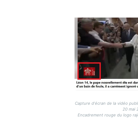
Image
Capture d'écran de la vidéo publ
20 mai 
Encadrement rouge du logo rajo