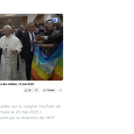
publiée sur le compte YouTube de
ctuée le 20 mai 2025 /
tés par la rédaction de l'AFP