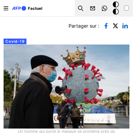
Aller au contenu principal
Mode
Factuel
Search
sombre
Onglets principaux
Partager sur :
Covid-19
Un homme qui porte le masque se promène près du