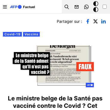
Aller au contenu principal
Mode
Factuel
Search
sombre
Onglets principaux
Partager sur :
Covid-19
Vaccins
Le ministre belge de la Santé pas
vacciné contre le Covid ? Cet