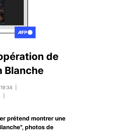
opération de
n Blanche
 19:34
n
ier prétend montrer une
Blanche", photos de