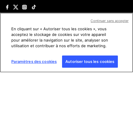
Continuer sans accepter
Conditions générales d'utilisation (CGU)
En cliquant sur « Autoriser tous les cookies », vous
acceptez le stockage de cookies sur votre appareil
Charte sur la protection des données personnelles
pour améliorer la navigation sur le site, analyser son
utilisation et contribuer à nos efforts de marketing.
Mentions légales
Paramètres des cookies
Autoriser tous les cookies
Gestion des cookies
Plan du site
Copyright © AFP 2017-2026. Droits de reproduction
réservés
. Les visiteurs peuvent accéder à ce site, le consulter
et utiliser les fonctionnalités de partage proposées pour un
usage personnel. Sous cette seule réserve, toute reproduction,
communication au public, distribution de tout ou partie du
contenu de ce site, par quelque moyen et à quelque fin que ce
soit, sans licence spécifique signée avec l’AFP, est interdite. Les
éléments analysés dans le cadre de chaque factuel sont
présentés ou font l’objet de liens dans la mesure nécessaire à la