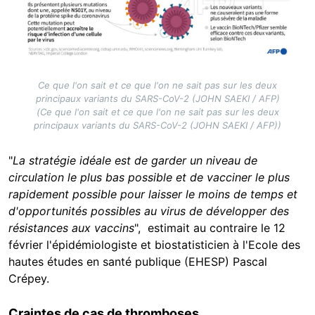
Ce que l'on sait et ce que l'on ne sait pas sur les deux
principaux variants du SARS-CoV-2 (JOHN SAEKI / AFP)
(Ce que l'on sait et ce que l'on ne sait pas sur les deux
principaux variants du SARS-CoV-2 (JOHN SAEKI / AFP))
"
La stratégie idéale est de garder un niveau de
circulation le plus bas possible et de vacciner le plus
rapidement possible
pour laisser le moins de temps et
d'opportunités possibles au virus de développer des
résistances aux vaccins
", estimait au contraire le 12
février l'épidémiologiste et biostatisticien à l'Ecole des
hautes études en santé publique (EHESP) Pascal
Crépey.
Craintes de cas de thromboses