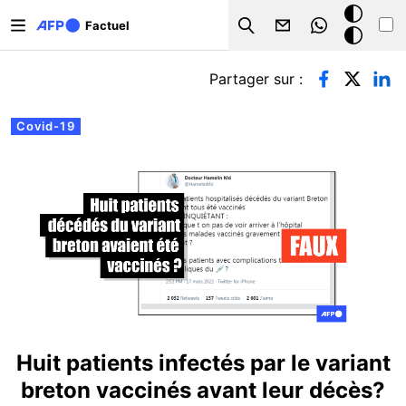
Aller au contenu principal
Mode
Factuel
Search
sombre
Onglets principaux
Partager sur :
Covid-19
Huit patients infectés par le variant
breton vaccinés avant leur décès?