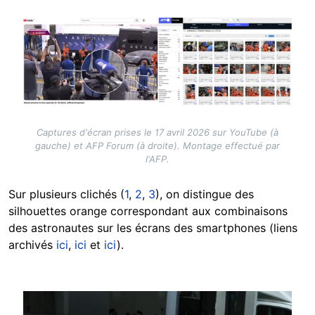
Image
Captures d'écran prises le 17 avril 2026 sur YouTube (à
gauche) et AFP Forum (à droite). Montage effectué par
l'AFP.
Sur plusieurs clichés (
1
,
2
,
3
), on distingue des
silhouettes orange correspondant aux combinaisons
des astronautes sur les écrans des smartphones (liens
archivés
ici
,
ici
et
ici
).
Image