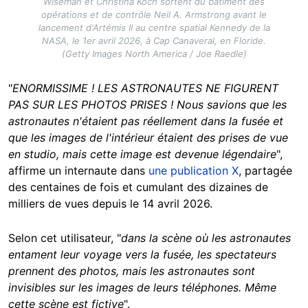
Wiseman et Christina Koch sortent du bâtiment des
opérations et de contrôle Neil A. Armstrong avant le
lancement d'Artémis II au centre spatial Kennedy de la
NASA, le 1er avril 2026, à Cap Canaveral, en Floride.
(Getty Images North America / Joe Raedle)
"
ENORMISSIME !
LES ASTRONAUTES NE FIGURENT
PAS SUR LES PHOTOS PRISES !
Nous savions que les
astronautes n'étaient pas réellement dans la fusée et
que les images de l'intérieur étaient des prises de vue
en studio, mais cette image est devenue légendaire
",
affirme un internaute dans
une publication X
, partagée
des centaines de fois et cumulant des dizaines de
milliers de vues depuis le 14 avril 2026.
Selon cet utilisateur, "
dans la scène où les astronautes
entament leur voyage vers la fusée, les spectateurs
prennent des photos, mais les astronautes sont
invisibles sur les images de leurs téléphones. Même
cette scène est fictive
".