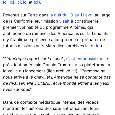
ici
,
ici
,
ici
,
ici
et
ici
).
Revenus sur Terre dans
la nuit du 10 au 11 avril
au large
de la Californie, leur mission
visait
à constituer le
premier vol habité du programme Artémis, qui
ambitionne de ramener des Américains sur la Lune afin
d'y établir une présence à long terme et préparer de
futures missions vers Mars (liens archivés
ici
et
ici
).
"
L'Amérique repart sur la Lune!
",
s'est enthousiasmé
le
président américain Donald Trump sur sa plateforme, à
la veille du lancement (lien archivé
ici
). "
Personne ne
nous arrive à la cheville! L'Amérique ne se contente pas
de rivaliser, elle DOMINE, et le monde entier a les yeux
rivés sur nous
".
Dans ce contexte médiatique intense, des vidéos
montrant les astronautes souriant et saluant leurs
proches ainsi que le public, sous une multitude de