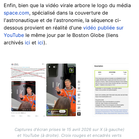
Enfin, bien que la vidéo virale arbore le logo du média
space.com
, spécialisé dans la couverture de
l'astronautique et de l'astronomie, la séquence ci-
dessous provient en réalité d'une
vidéo publiée sur
YouTube
le même jour par le Boston Globe (liens
archivés
ici
et
ici
).
Image
Captures d'écran prises le 15 avril 2026 sur X (à gauche)
et YouTube (à droite). Croix rouges et encadrés verts