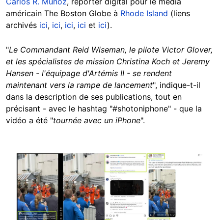
Carlos R. Muñoz
, reporter digital pour le média
américain The Boston Globe à
Rhode Island
(liens
archivés
ici
,
ici
,
ici
,
ici
et
ici
).
"
Le Commandant Reid Wiseman, le pilote Victor Glover,
et les spécialistes de mission Christina Koch et Jeremy
Hansen - l'équipage d'Artémis II - se rendent
maintenant vers la rampe de lancement
", indique-t-il
dans la description de ses publications, tout en
précisant - avec le hashtag "#shotoniphone" - que la
vidéo a été "
tournée avec un iPhone
".
Image