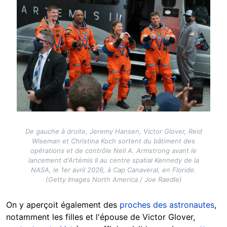
De gauche à droite, Jeremy Hansen, Victor Glover, Reid
Wiseman et Christina Koch sortent du bâtiment des
opérations et de contrôle Neil A. Armstrong avant le
lancement d'Artémis II au centre spatial Kennedy de la
NASA, le 1er avril 2026, à Cap Canaveral, en Floride.
(Getty Images North America / Joe Raedle)
On y aperçoit également des
proches des astronautes
,
notamment les filles et l'épouse de Victor Glover,