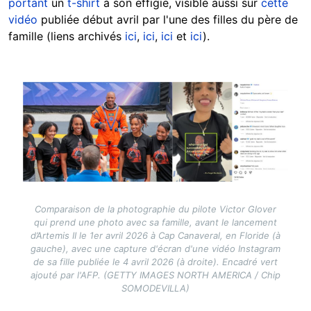
portant
un
t-shirt
à son effigie, visible aussi sur
cette
vidéo
publiée début avril par l'une des filles du père de
famille (liens archivés
ici
,
ici
,
ici
et
ici
).
Image
Comparaison de la photographie du pilote Victor Glover
qui prend une photo avec sa famille, avant le lancement
d’Artemis II le 1er avril 2026 à Cap Canaveral, en Floride (à
gauche), avec une capture d'écran d'une vidéo Instagram
de sa fille publiée le 4 avril 2026 (à droite). Encadré vert
ajouté par l'AFP. (GETTY IMAGES NORTH AMERICA / Chip
SOMODEVILLA)