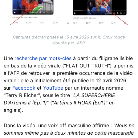
Captures d'écran prises le 15 avril 2026 sur X. Croix rouge
ajoutée par l'AFP.
Une
recherche par mots-clés
à partir du filigrane lisible
en bas de la vidéo virale ("FLAT OUT TRUTH") a permis
à l'AFP de retrouver la première occurrence de la vidéo
virale : elle a initialement été publiée le 12 avril 2026
sur
Facebook
et
YouTube
par un internaute nommé
"Terry R Eicher", sous le titre "
LA SUPERCHERIE
D'Artémis II (Ép. 1)
" ("
Artémis II HOAX (Ep1.)
" en
anglais).
Dans la vidéo, une voix off masculine affirme : "
Nous ne
sommes même pas à deux minutes de cette mascarade