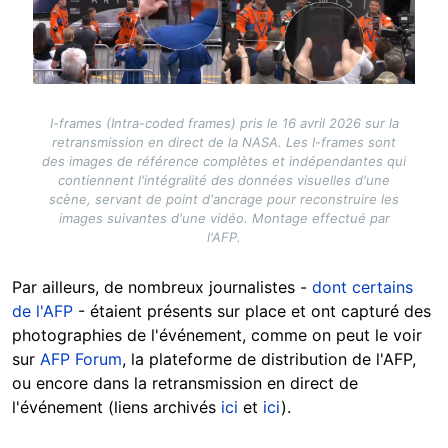
I-frames (Intra-coded frames) pris le 16 avril 2026 sur la
retransmission en direct de la NASA. Les I-frames sont
des images de référence complètes et indépendantes qui
contiennent l'intégralité des données visuelles d'une
scène, servant de point d'ancrage pour reconstruire les
images suivantes d'une vidéo. Montage effectué par
l'AFP.
Par ailleurs, de nombreux journalistes -
dont certains
de l'AFP
- étaient présents sur place et ont capturé des
photographies de l'événement, comme on peut le voir
sur
AFP Forum
, la plateforme de distribution de l'AFP,
ou encore dans la retransmission en direct de
l'événement (liens archivés
ici
et
ici
).