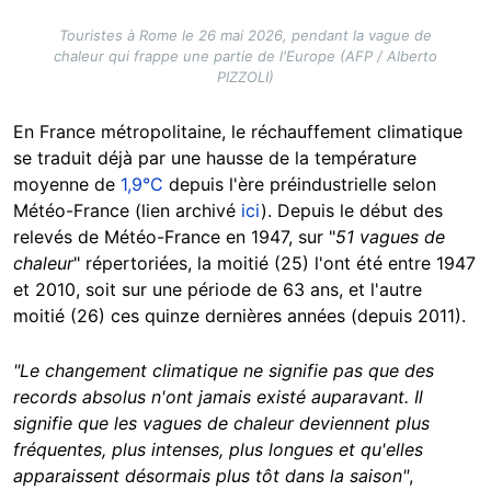
Touristes à Rome le 26 mai 2026, pendant la vague de
chaleur qui frappe une partie de l'Europe (AFP / Alberto
PIZZOLI)
En France métropolitaine, le réchauffement climatique
se traduit déjà par une hausse de la température
moyenne de
1,9°C
depuis l'ère préindustrielle selon
Météo-France (lien archivé
ici
). Depuis le début des
relevés de Météo-France en 1947, sur "
51 vagues de
chaleur
" répertoriées, la moitié (25) l'ont été entre 1947
et 2010, soit sur une période de 63 ans, et l'autre
moitié (26) ces quinze dernières années (depuis 2011).
"Le changement climatique ne signifie pas que des
records absolus n'ont jamais existé auparavant. Il
signifie que les vagues de chaleur deviennent plus
fréquentes, plus intenses, plus longues et qu'elles
apparaissent désormais plus tôt dans la saison"
,