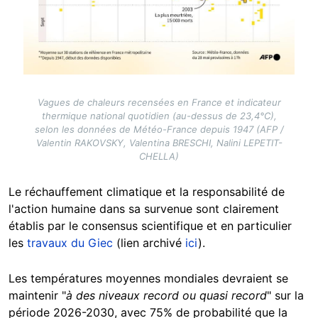
Vagues de chaleurs recensées en France et indicateur
thermique national quotidien (au-dessus de 23,4°C),
selon les données de Météo-France depuis 1947 (AFP /
Valentin RAKOVSKY, Valentina BRESCHI, Nalini LEPETIT-
CHELLA)
Le réchauffement climatique et la responsabilité de
l'action humaine dans sa survenue sont clairement
établis par le consensus scientifique et en particulier
les
travaux du Giec
(lien archivé
ici
).
Les températures moyennes mondiales devraient se
maintenir "
à des niveaux record ou quasi record
" sur la
période 2026-2030, avec 75% de probabilité que la