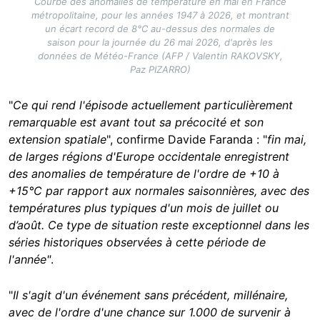
Courbe des anomalies de température en mai en France
métropolitaine, pour les années 1947 à 2026, et montrant
un écart record de 8°C au-dessus des normales de
saison pour la journée du 26 mai 2026, d'après les
données de Météo-France (AFP / Valentin RAKOVSKY,
Paz PIZARRO)
"
Ce qui rend l'épisode actuellement particulièrement
remarquable est avant tout sa précocité et son
extension spatiale
", confirme Davide Faranda : "
fin mai,
de larges régions d'Europe occidentale enregistrent
des anomalies de température de l'ordre de +10 à
+15°C par rapport aux normales saisonnières, avec des
températures plus typiques d'un mois de juillet ou
d’août. Ce type de situation reste exceptionnel dans les
séries historiques observées à cette période de
l'année"
.
"
Il s'agit d'un événement sans précédent, millénaire,
avec de l'ordre d'une chance sur 1.000 de survenir à