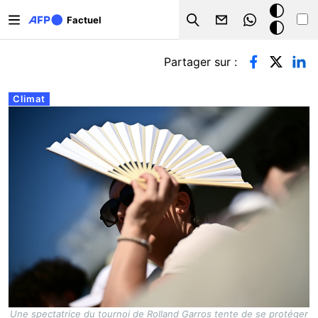
Aller au contenu principal
Mode
Factuel
Search
sombre
Onglets principaux
Partager sur :
Climat
Une spectatrice du tournoi de Rolland Garros tente de se protéger