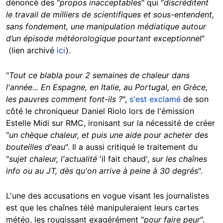
dénoncé des "
propos inacceptables
" qui "
discréditent
le travail de milliers de scientifiques et sous-entendent,
sans fondement, une manipulation médiatique autour
d’un épisode météorologique pourtant exceptionnel
"
(lien archivé
ici
).
"
Tout ce blabla pour 2 semaines de chaleur dans
l'année... En Espagne, en Italie, au Portugal, en Grèce,
les pauvres comment font-ils ?
",
s'est exclamé
de son
côté le chroniqueur Daniel Riolo lors de l'émission
Estelle Midi sur RMC, ironisant sur la nécessité de créer
"
un chèque chaleur, et puis une aide pour acheter des
bouteilles d'eau
". Il a aussi critiqué le traitement du
"
sujet chaleur, l'actualité
'il fait chaud',
sur les chaînes
info ou au JT, dès qu'on arrive à peine à 30 degrés
".
L'une des accusations en vogue visant les journalistes
est que les chaînes télé manipuleraient leurs cartes
météo, les rougissant exagérément "
pour faire peur
".